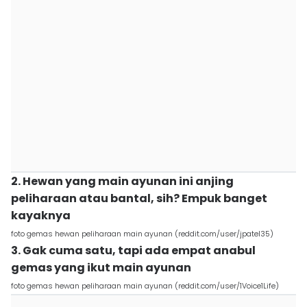
2. Hewan yang main ayunan ini anjing
peliharaan atau bantal, sih? Empuk banget
kayaknya
foto gemas hewan peliharaan main ayunan (reddit.com/user/jpatel35)
3. Gak cuma satu, tapi ada empat anabul
gemas yang ikut main ayunan
foto gemas hewan peliharaan main ayunan (reddit.com/user/1Voice1Life)