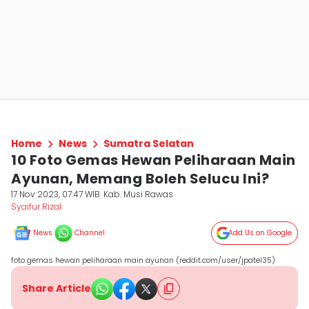
Home
News
Sumatra Selatan
10 Foto Gemas Hewan Peliharaan Main
Ayunan, Memang Boleh Selucu Ini?
17 Nov 2023, 07:47 WIB
Kab. Musi Rawas
Syaifur Rizal
News
Channel
Add Us on Google
foto gemas hewan peliharaan main ayunan (reddit.com/user/jpatel35)
Share Article