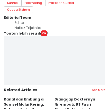
Sumsel
Palembang
Prakiraan Cuaca
Cuaca Ekstrem
Editorial Team
Editor
Hafidz Trijatnika
Tonton lebih seru di
Related Articles
See More
Kanal dan Embung di
Dianggap Dokternya
S
Sumsel Mulai Kering,
Nirempati, RS Pusri
D