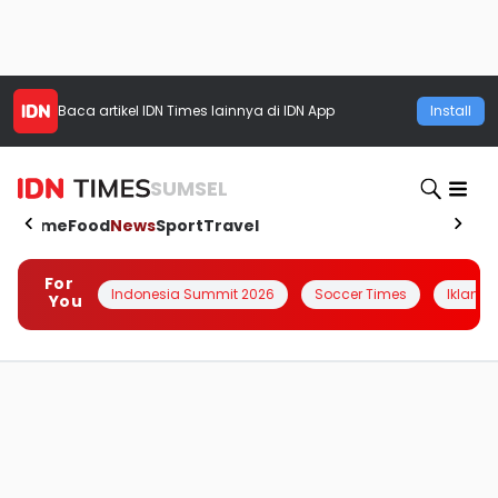
Baca artikel
IDN Times
lainnya di IDN App
Install
SUMSEL
Home
Food
News
Sport
Travel
For
Indonesia Summit 2026
Soccer Times
Iklanin 
You