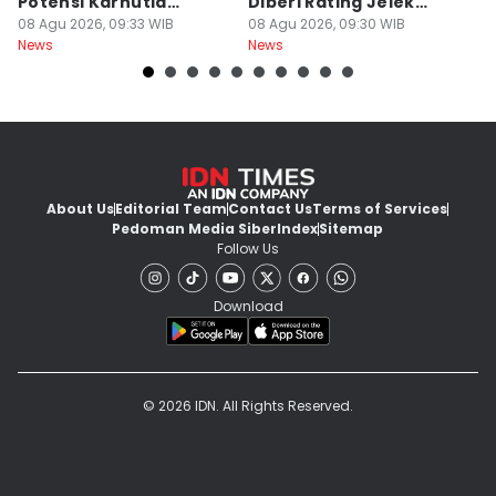
Potensi Karhutla
Diberi Rating Jelek
P
Meningkat
08 Agu 2026, 09:33 WIB
Warga Net
08 Agu 2026, 09:30 WIB
K
08
News
News
Ne
About Us
Editorial Team
Contact Us
Terms of Services
Pedoman Media Siber
Index
Sitemap
Follow Us
Download
© 2026 IDN. All Rights Reserved.