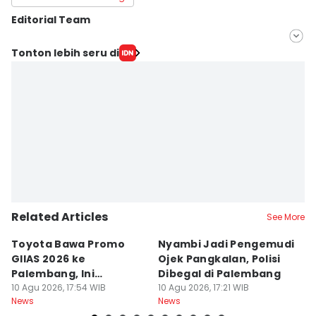
Editorial Team
Editor
Tonton lebih seru di
Deryardli Tiarhendi
Editor
Yuliani
Related Articles
See More
Toyota Bawa Promo
Nyambi Jadi Pengemudi
H
GIIAS 2026 ke
Ojek Pangkalan, Polisi
B
Palembang, Ini
Dibegal di Palembang
Ri
Penawaran
10 Agu 2026, 17:54 WIB
10 Agu 2026, 17:21 WIB
P
10
News
News
Ne
Menariknya!