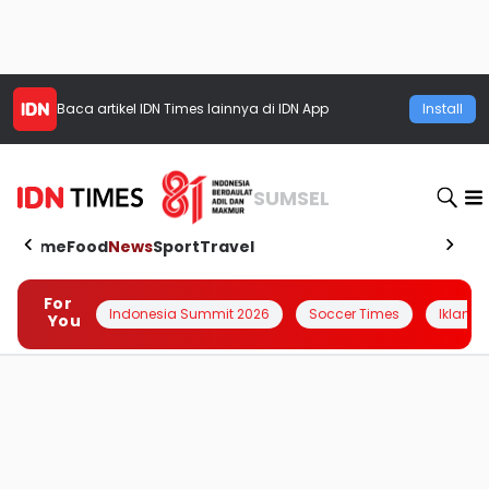
Baca artikel
IDN Times
lainnya di IDN App
Install
SUMSEL
Home
Food
News
Sport
Travel
For
Indonesia Summit 2026
Soccer Times
Iklanin 
You