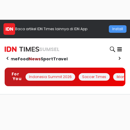
Baca artikel
IDN Times
lainnya di IDN App
Install
SUMSEL
Home
Food
News
Sport
Travel
For
Indonesia Summit 2026
Soccer Times
Iklanin 
You