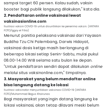
sampai target 60 persen. Kalau sudah, vaksin
booster bagi publik langsung dilakukan," kata dia.
2. Pendaftaran online vaksinasi lewat
vaksinasionline.com
Ilustrasi vaksin COVID-19 untuk disuntikkan ke penerima vaksin. (ANTARA
FOTO/Iggoy el Fitra)
Menurut panitia pelaksana vaksinasi dari Yayasan
Buddha Tzu Chi Palembang, Darwis Hidayat,
vaksinasi dosis ketiga masih berlangsung di
beberapa lokasi setiap Senin-Sabtu, mulai pukul
08.00-14.00 WIB selama satu bulan ke depan.
"Untuk pendaftaran sendiri dapat dilakukan
online
melalui situs vaksinonline.com," timpalnya.
3. Masyarakat yang belum mendaftar online
bisa langsung datang ke lokasi
Ilustrasi vaksinator menyuntikkan vaksinasi COVID-19 (ANTARA
FOTO/Muhammad Bagus Khoirunas
Bagi masyarakat yang ingin datang langsung ke
lokasi vaksinasi, akan tetap dilayani meski belum