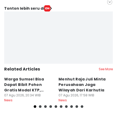
Editor
Tonton lebih seru di
Feny Maulia Agustin
Editor
Deryardli Tiarhendi
Related Articles
See More
Warga Sumsel Bisa
Menhut Raja Juli Minta
M
Dapat Bibit Pohon
Perusahaan Jaga
T
Gratis Modal KTP,
Wilayah Dari Karhutla
K
Menhut Beberkan
07 Agu 2026, 20:34 WIB
07 Agu 2026, 17:58 WIB
07
News
News
Ne
Caranya