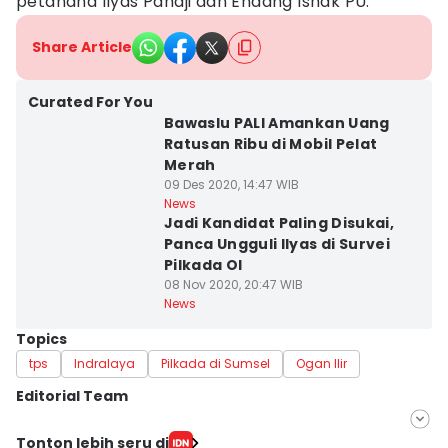
petahana Ilyas Pandji dan Endang Ishak PU.
Share Article
Curated For You
Bawaslu PALI Amankan Uang
Ratusan Ribu di Mobil Pelat
Merah
09 Des 2020, 14:47 WIB
News
Jadi Kandidat Paling Disukai,
Panca Ungguli Ilyas di Survei
Pilkada OI
08 Nov 2020, 20:47 WIB
News
Topics
tps
Indralaya
Pilkada di Sumsel
Ogan Ilir
Editorial Team
Editor
Tonton lebih seru di