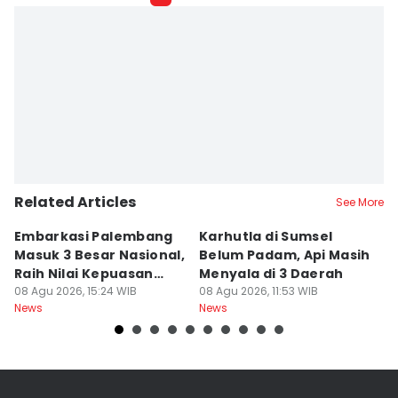
Deryardli Tiarhendi
Editor
Rangga Erfizal
Related Articles
See More
Embarkasi Palembang
Karhutla di Sumsel
K
Masuk 3 Besar Nasional,
Belum Padam, Api Masih
S
Raih Nilai Kepuasan
Menyala di 3 Daerah
P
86,65
08 Agu 2026, 15:24 WIB
08 Agu 2026, 11:53 WIB
M
08
News
News
Ne