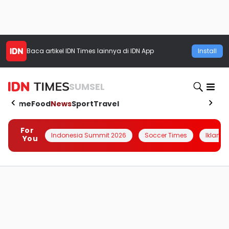
Baca artikel
IDN Times
lainnya di IDN App
Install
SUMSEL
Home
Food
News
Sport
Travel
For
Indonesia Summit 2026
Soccer Times
Iklanin 
You