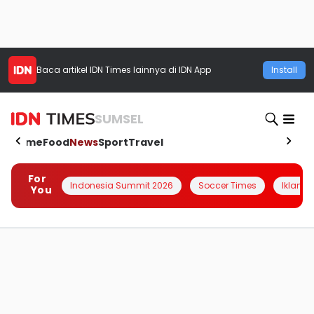
Baca artikel
IDN Times
lainnya di IDN App
Install
SUMSEL
Home
Food
News
Sport
Travel
For
Indonesia Summit 2026
Soccer Times
Iklanin 
You