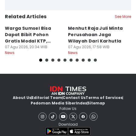
Related Articles
See More
Warga Sumsel Bisa
Menhut Raja Juli Minta
M
Dapat Bibit Pohon
Perusahaan Jaga
T
Gratis Modal KTP,
Wilayah Dari Karhutla
K
Menhut Beberkan
07 Agu 2026, 20:34 WIB
07 Agu 2026, 17:58 WIB
07
News
News
Ne
Caranya
About Us
Editorial Team
Contact Us
Terms of Services
Pedoman Media Siber
Index
Sitemap
Follow Us
Download