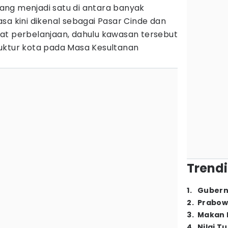
ng menjadi satu di antara banyak
sa kini dikenal sebagai Pasar Cinde dan
at perbelanjaan, dahulu kawasan tersebut
uktur kota pada Masa Kesultanan
Trendi
1
.
Gubern
2
.
Prabow
3
.
Makan B
4
.
Nilai T