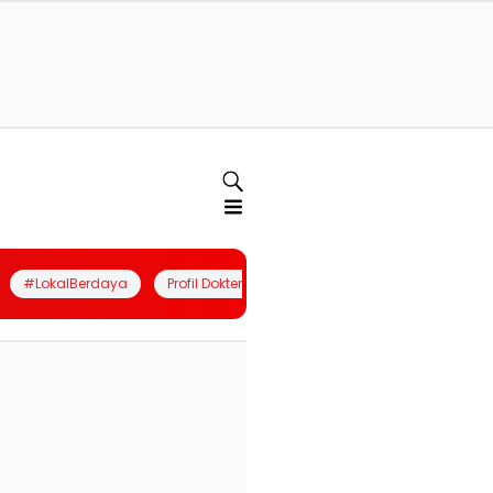
#LokalBerdaya
Profil Dokter
Quiz
Join Community