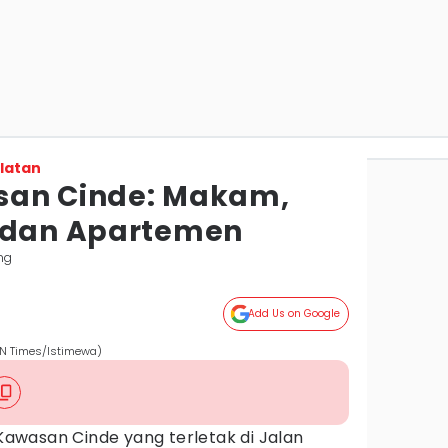
latan
san Cinde: Makam,
g dan Apartemen
ng
Add Us on Google
DN Times/Istimewa)
Kawasan Cinde yang terletak di Jalan