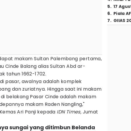
5
.
17 Agus
6
.
Piala A
7
.
GIIAS 2
erdapat makam Sultan Palembang pertama,
 Cinde Balang alias Sultan Abd ar-
k tahun 1662-1702.
di pasar, awalnya adalah komplek
ng dan zuriatnya. Hingga saat ini makam
ak di belakang Pasar Cinde adalah makam
 depannya makam Raden Nangling,"
 Kemas Ari Panji kepada
IDN Times,
Jumat
nya sungai yang ditimbun Belanda