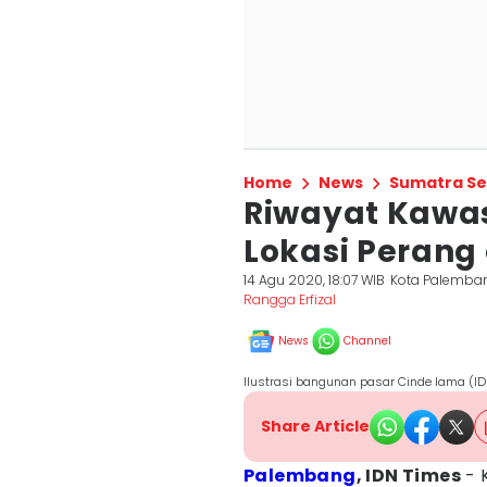
Home
News
Sumatra Se
Riwayat Kawa
Lokasi Peran
14 Agu 2020, 18:07 WIB
Kota Palemba
Rangga Erfizal
News
Channel
Ilustrasi bangunan pasar Cinde lama (I
Share Article
Palembang
, IDN Times
- 