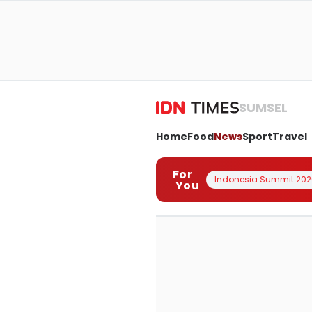
SUMSEL
Home
Food
News
Sport
Travel
For
Indonesia Summit 202
You