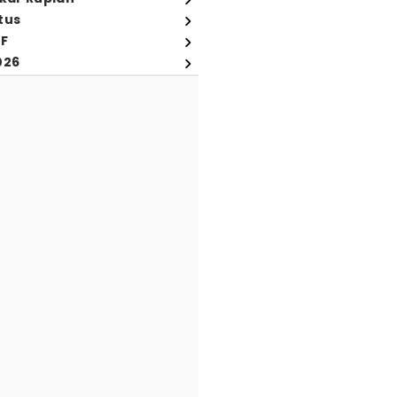
tus
FF
026