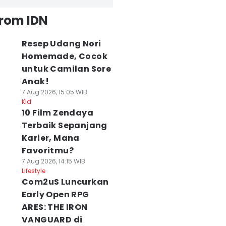
from IDN
Resep Udang Nori
Homemade, Cocok
untuk Camilan Sore
Anak!
7 Aug 2026, 15:05 WIB
Kid
10 Film Zendaya
Terbaik Sepanjang
Karier, Mana
Favoritmu?
7 Aug 2026, 14:15 WIB
Lifestyle
Com2uS Luncurkan
Early Open RPG
ARES: THE IRON
VANGUARD di