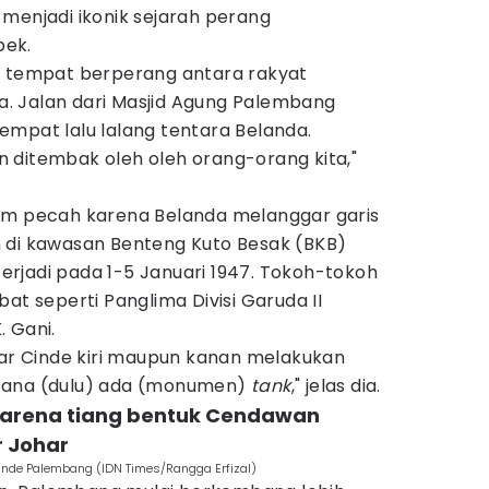
menjadi ikonik sejarah perang
pek.
i tempat berperang antara rakyat
. Jalan dari Masjid Agung Palembang
empat lalu lalang tentara Belanda.
 ditembak oleh oleh orang-orang kita,"
am pecah karena Belanda melanggar garis
 di kawasan Benteng Kuto Besak (BKB)
rjadi pada 1-5 Januari 1947. Tokoh-tokoh
at seperti Panglima Divisi Garuda II
. Gani.
sar Cinde kiri maupun kanan melakukan
sana (dulu) ada (monumen)
tank
," jelas dia.
 karena tiang bentuk Cendawan
r Johar
de Palembang (IDN Times/Rangga Erfizal)