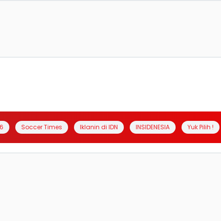
6
Soccer Times
Iklanin di IDN
INSIDENESIA
Yuk Pilih !