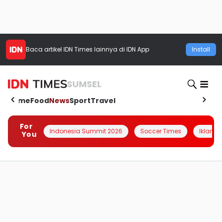
Baca artikel
IDN Times
lainnya di IDN App
Install
SUMSEL
Home
Food
News
Sport
Travel
For
Indonesia Summit 2026
Soccer Times
Iklanin 
You