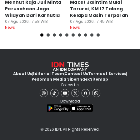
Menhut Raja Juli Minta
Macet Jalintim Mulai
P
Perusahaan Jaga
Terurai, KM 17 Talang
L
Wilayah Dari Karhutla
Kelapa Masih Terparah
A
07 Agu 2026, 17:58 WIB
07 Agu 2026, 17:45 WIB
Ak
07
News
News
Ne
About Us
Editorial Team
Contact Us
Terms of Services
Pedoman Media Siber
Index
Sitemap
Follow Us
Download
© 2026 IDN. All Rights Reserved.