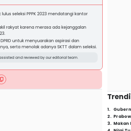
 lulus seleksi PPPK 2023 mendatangi kantor
il rakyat karena merasa ada kejanggalan
23.
DPRD untuk menyuarakan aspirasi dan
a, serta menolak adanya SKTT dalam seleksi.
ssisted and reviewed by our editorial team.
Trendi
1
.
Gubern
2
.
Prabow
3
.
Makan B
4
.
Nilai T