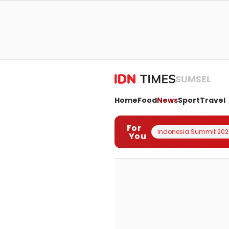
SUMSEL
Home
Food
News
Sport
Travel
For
Indonesia Summit 202
You