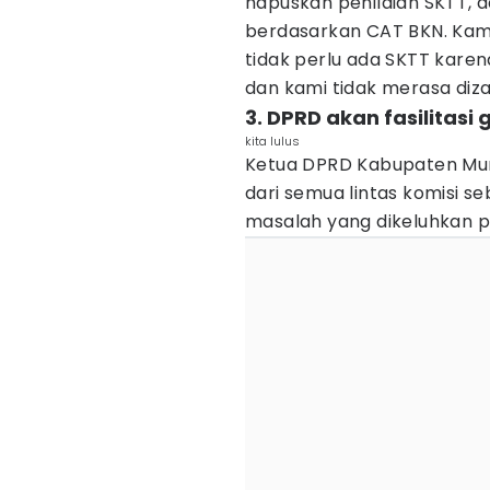
hapuskan penilaian SKTT, 
berdasarkan CAT BKN. Kami
tidak perlu ada SKTT karena 
dan kami tidak merasa dizal
3. DPRD akan fasilitas
kita lulus
Ketua DPRD Kabupaten Mur
dari semua lintas komisi se
masalah yang dikeluhkan pa