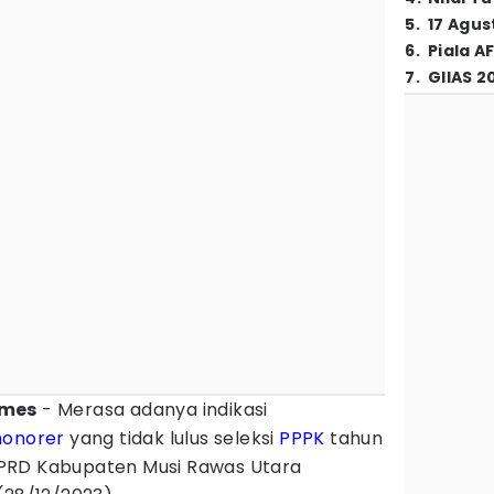
5
.
17 Agus
6
.
Piala A
7
.
GIIAS 2
imes
- Merasa adanya indikasi
honorer
yang tidak lulus seleksi
PPPK
tahun
PRD Kabupaten Musi Rawas Utara