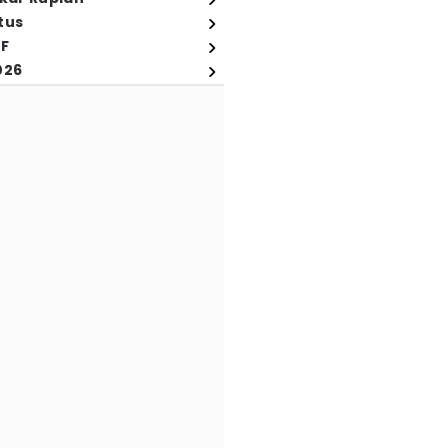
tus
FF
026