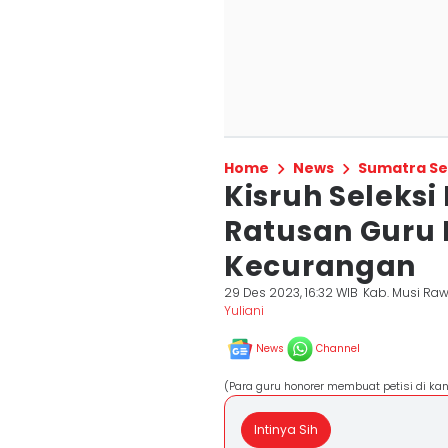
Home
News
Sumatra Se
Kisruh Seleksi
Ratusan Guru 
Kecurangan
29 Des 2023, 16:32 WIB
Kab. Musi Raw
Yuliani
News
Channel
(Para guru honorer membuat petisi di ka
Intinya Sih