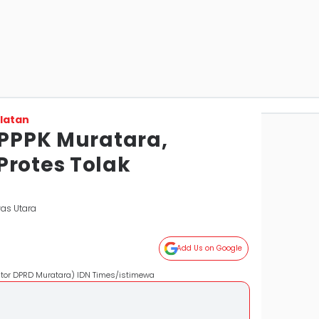
latan
 PPPK Muratara,
Protes Tolak
as Utara
Add Us on Google
ntor DPRD Muratara) IDN Times/istimewa