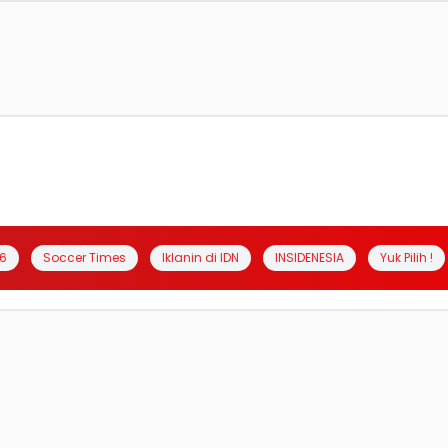
6
Soccer Times
Iklanin di IDN
INSIDENESIA
Yuk Pilih !