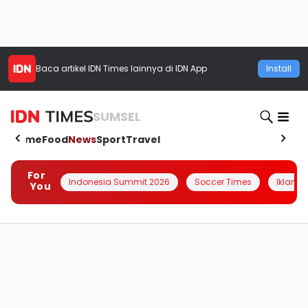
Baca artikel
IDN Times
lainnya di IDN App
Install
SUMSEL
Home
Food
News
Sport
Travel
For
Indonesia Summit 2026
Soccer Times
Iklanin 
You