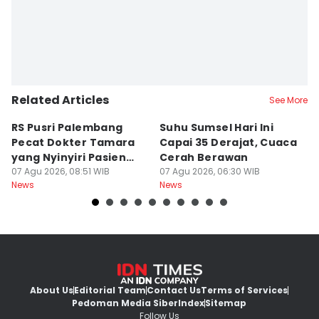
Related Articles
See More
RS Pusri Palembang
Suhu Sumsel Hari Ini
RS
Pecat Dokter Tamara
Capai 35 Derajat, Cuaca
D
yang Nyinyiri Pasien
Cerah Berawan
Ik
Yurizal
07 Agu 2026, 08:51 WIB
07 Agu 2026, 06:30 WIB
Yu
06
News
News
Ne
About Us
Editorial Team
Contact Us
Terms of Services
Pedoman Media Siber
Index
Sitemap
Follow Us