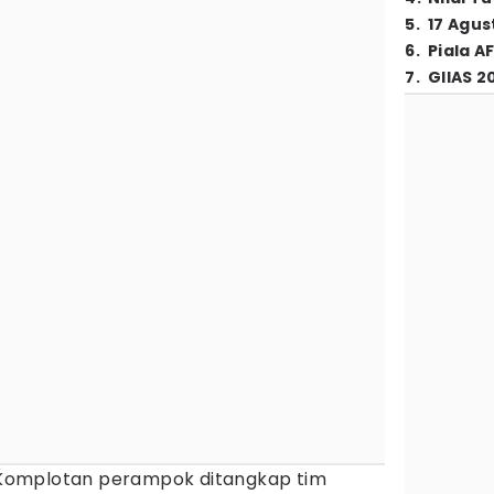
5
.
17 Agus
6
.
Piala A
7
.
GIIAS 2
Komplotan perampok ditangkap tim