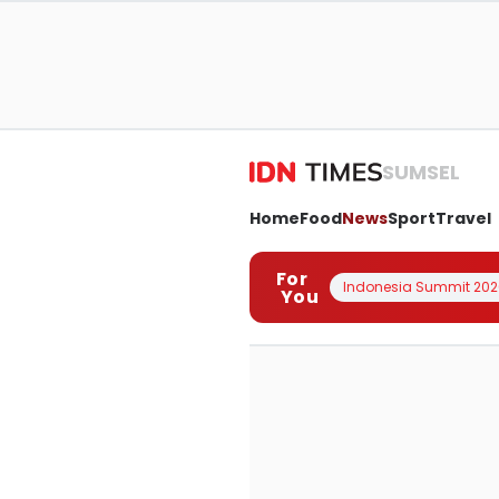
SUMSEL
Home
Food
News
Sport
Travel
For
Indonesia Summit 202
You