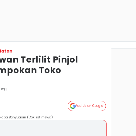
latan
n Terlilit Pinjol
mpokan Toko
bang
Add Us on Google
lapa Banyuasin (Dok: istimewa)