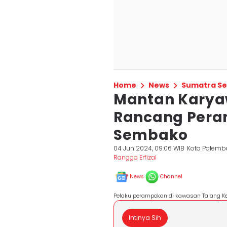
Home
News
Sumatra Se
Mantan Karyawa
Rancang Pera
Sembako
04 Jun 2024, 09:06 WIB
Kota Palem
Rangga Erfizal
News
Channel
Pelaku perampokan di kawasan Talang Ke
Intinya Sih