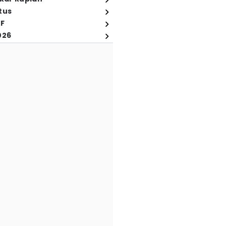
tus
FF
026