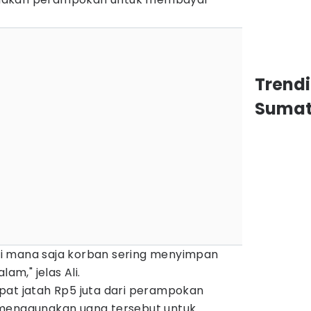
Trend
Sumat
i mana saja korban sering menyimpan
am," jelas Ali.
pat jatah Rp5 juta dari perampokan
 menggunakan uang tersebut untuk