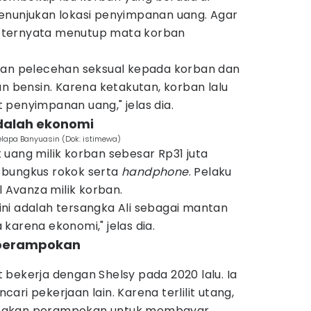
enunjukan lokasi penyimpanan uang. Agar
ga ternyata menutup mata korban
kan pelecehan seksual kepada korban dan
bensin. Karena ketakutan, korban lalu
 penyimpanan uang," jelas dia.
dalah ekonomi
lapa Banyuasin (Dok: istimewa)
uang milik korban sebesar Rp31 juta
 bungkus rokok serta
handphone
. Pelaku
Avanza milik korban.
ni adalah tersangka Ali sebagai mantan
karena ekonomi," jelas dia.
i perampokan
bekerja dengan Shelsy pada 2020 lalu. Ia
ri pekerjaan lain. Karena terlilit utang,
nakan perampokan untuk membayar