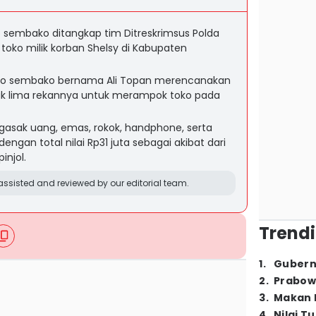
sembako ditangkap tim Ditreskrimsus Polda
oko milik korban Shelsy di Kabupaten
oko sembako bernama Ali Topan merencanakan
 lima rekannya untuk merampok toko pada
gasak uang, emas, rokok, handphone, serta
engan total nilai Rp31 juta sebagai akibat dari
injol.
ssisted and reviewed by our editorial team.
Trendi
1
.
Gubern
2
.
Prabow
3
.
Makan B
4
.
Nilai T