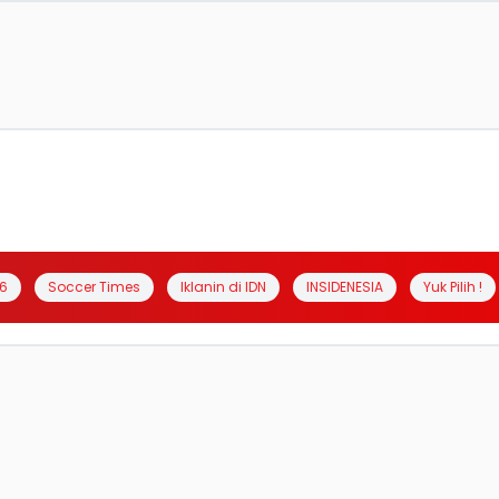
6
Soccer Times
Iklanin di IDN
INSIDENESIA
Yuk Pilih !