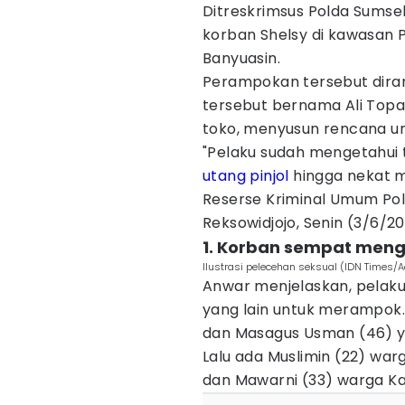
Ditreskrimsus Polda Sums
korban Shelsy di kawasan 
Banyuasin.
Perampokan tersebut dira
tersebut bernama Ali Topan
toko, menyusun rencana u
"Pelaku sudah mengetahui tit
utang
pinjol
hingga nekat m
Reserse Kriminal Umum Po
Reksowidjojo, Senin (3/6/20
1. Korban sempat meng
Ilustrasi pelecehan seksual (IDN Times/
Anwar menjelaskan, pelaku
yang lain untuk merampok. 
dan Masagus Usman (46) y
Lalu ada Muslimin (22) war
dan Mawarni (33) warga Kab