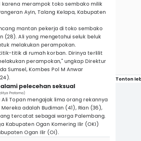
el karena merampok toko sembako milik
Pangeran Ayin, Talang Kelapa, Kabupaten
ncang mantan pekerja di toko sembako
 (28). Ali yang mengetahui seluk beluk
ntuk melakukan perampokan.
ik-titik di rumah korban. Dirinya terlilit
elakukan perampokan," ungkap Direktur
lda Sumsel, Kombes Pol M Anwar
24).
Tonton leb
alami pelecehan seksual
Aditya Pratama)
 Ali Topan mengajak lima orang rekannya
Mereka adalah Budiman (41), Rian (36),
ang tercatat sebagai warga Palembang.
ga Kabupaten Ogan Komering Ilir (OKI)
upaten Ogan Ilir (OI).