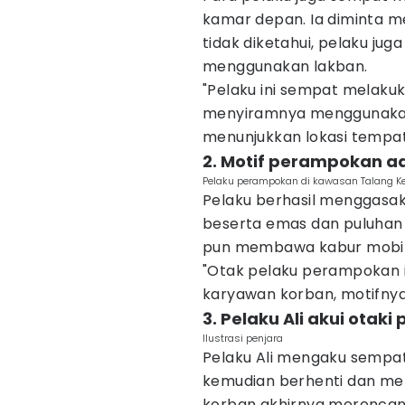
kamar depan. Ia diminta m
tidak diketahui, pelaku ju
menggunakan lakban.
"Pelaku ini sempat melaku
menyiramnya menggunakan 
menunjukkan lokasi tempat
2. Motif perampokan a
Pelaku perampokan di kawasan Talang Ke
Pelaku berhasil menggasak 
beserta emas dan puluhan
pun membawa kabur mobil 
"Otak pelaku perampokan i
karyawan korban, motifnya 
3. Pelaku Ali akui otak
Ilustrasi penjara
Pelaku Ali mengaku sempat 
kemudian berhenti dan menca
korban akhirnya merenca