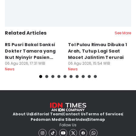
Related Articles
See More
RS Pusri Bakal Sanksi
Tol Pulau Rimau Dibuka 1
2
Dokter Tamara yang
Arah, Tutup Lagi Saat
N
Ikut Nyinyir Pasien
Macet Jalintim Terurai
D
Yurizal
06 Agu 2026, 17:31 WIB
06 Agu 2026, 15:54 WIB
06
News
News
Ne
About Us
Editorial Team
Contact Us
Terms of Services
Pedoman Media Siber
Index
Sitemap
Follow Us