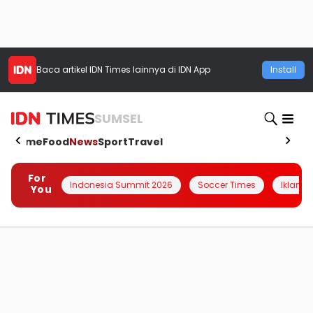
Baca artikel
IDN Times
lainnya di IDN App
Install
SUMSEL
Home
Food
News
Sport
Travel
For
Indonesia Summit 2026
Soccer Times
Iklanin 
You