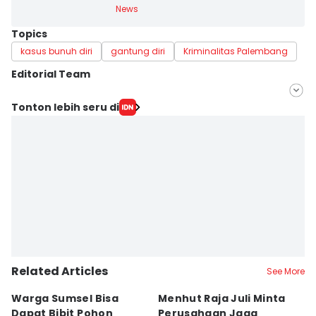
News
Topics
kasus bunuh diri
gantung diri
Kriminalitas Palembang
Editorial Team
Editor
Tonton lebih seru di
Deryardli Tiarhendi
Editor
Rangga Erfizal
Related Articles
See More
Warga Sumsel Bisa
Menhut Raja Juli Minta
M
Dapat Bibit Pohon
Perusahaan Jaga
T