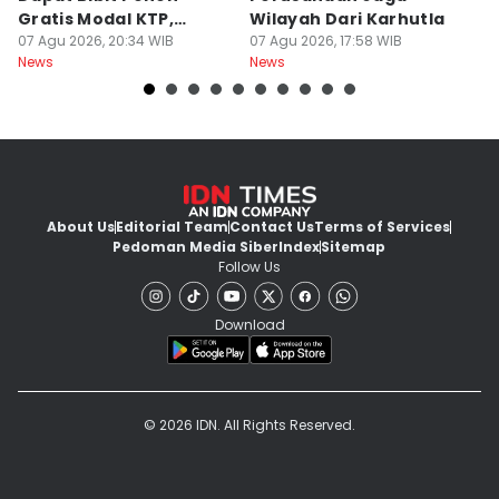
Gratis Modal KTP,
Wilayah Dari Karhutla
K
Menhut Beberkan
07 Agu 2026, 20:34 WIB
07 Agu 2026, 17:58 WIB
07
News
News
Ne
Caranya
About Us
Editorial Team
Contact Us
Terms of Services
Pedoman Media Siber
Index
Sitemap
Follow Us
Download
© 2026 IDN. All Rights Reserved.