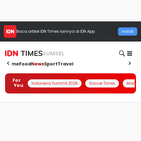
Baca artikel
IDN Times
lainnya di IDN App
Install
SUMSEL
Home
Food
News
Sport
Travel
For
Indonesia Summit 2026
Soccer Times
Iklanin 
You