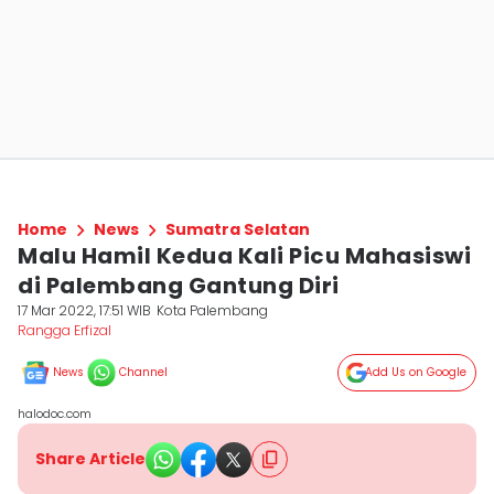
Home
News
Sumatra Selatan
Malu Hamil Kedua Kali Picu Mahasiswi
di Palembang Gantung Diri
17 Mar 2022, 17:51 WIB
Kota Palembang
Rangga Erfizal
News
Channel
Add Us on Google
halodoc.com
Share Article