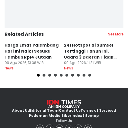
Related Articles
See More
Harga Emas Palembang
241 Hotspot di Sumsel
J
Hari Ini Naik! Sesuku
Tertinggi Tahun Ini,
D
Tembus Rp14 Jutaan
Udara 3 Daerah Tidak
K
09 Agu 2026, 13:38 WIB
Sehat
09 Agu 2026, 11:31 WIB
P
09
News
News
Ne
About Us
Editorial Team
Contact Us
Terms of Services
Pedoman Media Siber
Index
Sitemap
Follow Us