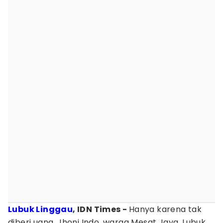
Lubuk Linggau
, IDN Times -
Hanya karena tak
diberi uang, Jhoni Indo, warga Mesat Jaya, Lubuk