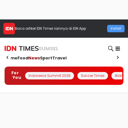
Baca artikel
IDN Times
lainnya di IDN App
Install
SUMSEL
Home
Food
News
Sport
Travel
For
Indonesia Summit 2026
Soccer Times
Iklanin 
You