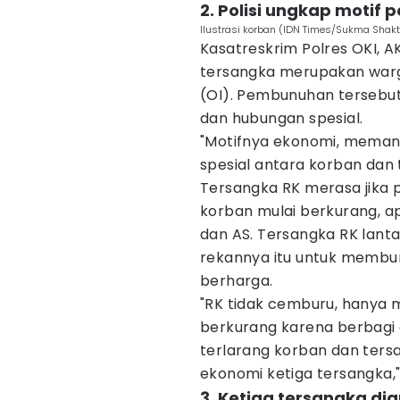
2. Polisi ungkap moti
Ilustrasi korban (IDN Times/Sukma Shakt
Kasatreskrim Polres OKI, 
tersangka merupakan warga
(OI). Pembunuhan tersebu
dan hubungan spesial.
"Motifnya ekonomi, meman
spesial antara korban dan t
Tersangka RK merasa jika p
korban mulai berkurang, a
dan AS. Tersangka RK lan
rekannya itu untuk membu
berharga.
"RK tidak cemburu, hanya 
berkurang karena berbagi
terlarang korban dan ter
ekonomi ketiga tersangka," 
3. Ketiga tersangka d