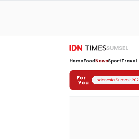
SUMSEL
Home
Food
News
Sport
Travel
For
Indonesia Summit 202
You