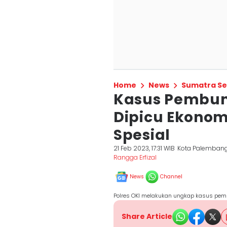
Home
News
Sumatra Se
Kasus Pembun
Dipicu Ekono
Spesial
21 Feb 2023, 17:31 WIB
Kota Palemban
Rangga Erfizal
News
Channel
Polres OKI melakukan ungkap kasus pemb
Share Article