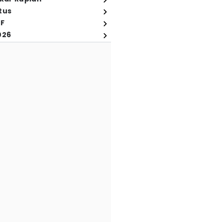
tus
FF
026