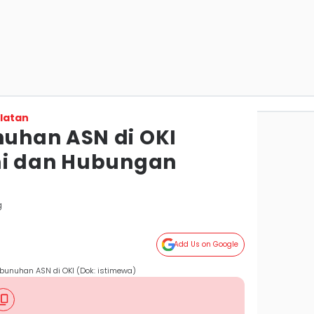
latan
uhan ASN di OKI
mi dan Hubungan
g
Add Us on Google
unuhan ASN di OKI (Dok: istimewa)