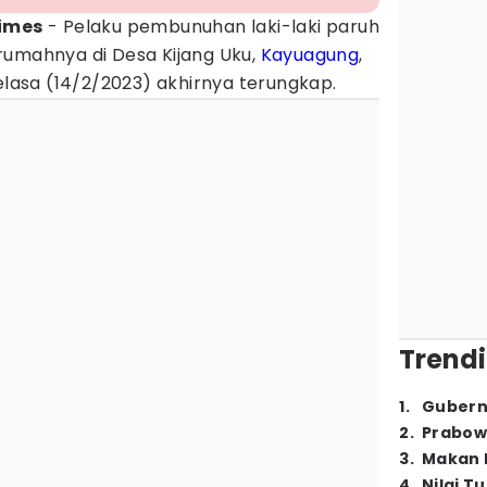
Times
- Pelaku pembunuhan laki-laki paruh
rumahnya di Desa Kijang Uku,
Kayuagung
,
Selasa (14/2/2023) akhirnya terungkap.
Trendi
1
.
Gubern
2
.
Prabow
3
.
Makan B
4
.
Nilai T