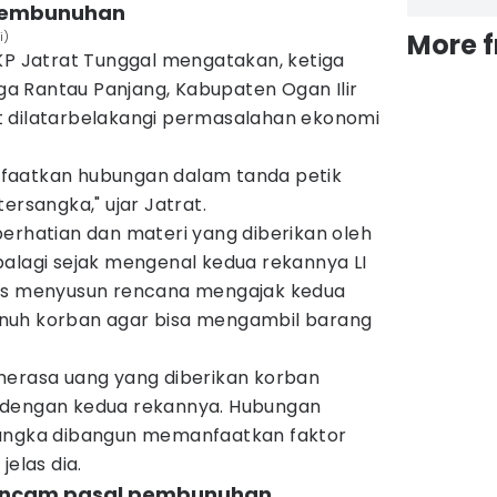
f pembunuhan
More 
i)
AKP Jatrat Tunggal mengatakan, ketiga
 Rantau Panjang, Kabupaten Ogan Ilir
t dilatarbelakangi permasalahan ekonomi
faatkan hubungan dalam tanda petik
ersangka," ujar Jatrat.
erhatian dan materi yang diberikan oleh
palagi sejak mengenal kedua rekannya LI
tas menyusun rencana mengajak kedua
nuh korban agar bisa mengambil barang
merasa uang yang diberikan korban
 dengan kedua rekannya. Hubungan
sangka dibangun memanfaatkan faktor
jelas dia.
iancam pasal pembunuhan