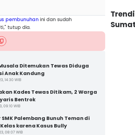
Trend
us pembunuhan
ini dan sudah
Sumat
" tutup dia.
Musala Ditemukan Tewas Diduga
si Anak Kandung
3, 14:30 WIB
kan Kades Tewas Ditikam, 2 Warga
yaris Bentrok
3, 09:10 WIB
r SMK Palembang Bunuh Teman di
Kelas karena Kasus Bully
23, 08:07 WIB