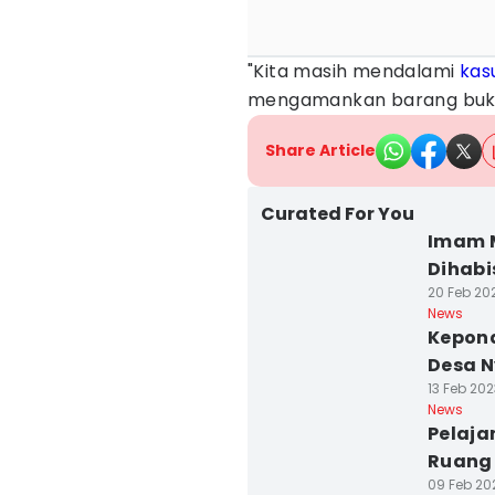
"Kita masih mendalami
kas
mengamankan barang bukti,
Share Article
Curated For You
Imam 
Dihabi
20 Feb 202
News
Kepona
Desa N
13 Feb 202
News
Pelaja
Ruang 
09 Feb 20