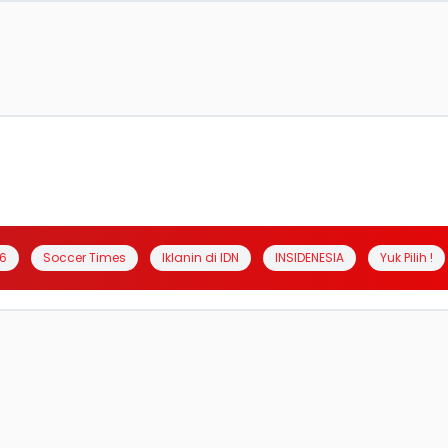
6
Soccer Times
Iklanin di IDN
INSIDENESIA
Yuk Pilih !