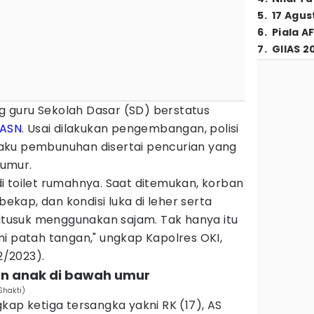
5
.
17 Agus
6
.
Piala A
7
.
GIIAS 2
 guru Sekolah Dasar (SD) berstatus
ASN
. Usai dilakukan pengembangan, polisi
aku pembunuhan disertai pencurian yang
umur.
i toilet rumahnya. Saat ditemukan, korban
bekap, dan kondisi luka di leher serta
ditusuk menggunakan sajam. Tak hanya itu
i patah tangan," ungkap Kapolres OKI,
2/2023).
an anak di bawah umur
Shakti)
kap ketiga tersangka yakni RK (17), AS