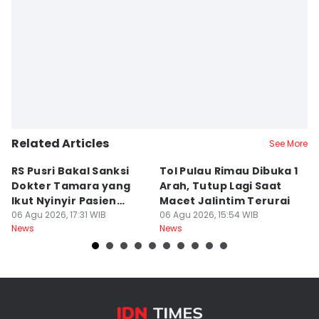
Related Articles
See More
RS Pusri Bakal Sanksi
Tol Pulau Rimau Dibuka 1
2
Dokter Tamara yang
Arah, Tutup Lagi Saat
N
Ikut Nyinyir Pasien
Macet Jalintim Terurai
D
Yurizal
06 Agu 2026, 17:31 WIB
06 Agu 2026, 15:54 WIB
06
News
News
Ne