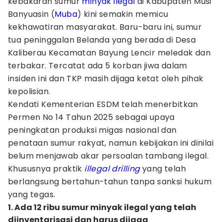
kebakaran sumur
minyak
ilegal
di Kabupaten Musi
Banyuasin (
Muba
) kini semakin memicu
kekhawatiran masyarakat. Baru-baru ini, sumur
tua peninggalan Belanda yang berada di Desa
Kaliberau Kecamatan Bayung Lencir meledak dan
terbakar. Tercatat ada 5 korban jiwa dalam
insiden ini dan TKP masih dijaga ketat oleh pihak
kepolisian.
Kendati Kementerian ESDM telah menerbitkan
Permen No 14 Tahun 2025 sebagai upaya
peningkatan produksi migas nasional dan
penataan sumur rakyat, namun kebijakan ini dinilai
belum menjawab akar persoalan tambang ilegal.
Khususnya praktik
illegal drilling
yang telah
berlangsung bertahun-tahun tanpa sanksi hukum
yang tegas.
1. Ada 12 ribu sumur minyak ilegal yang telah
diinventarisasi dan harus dijaga