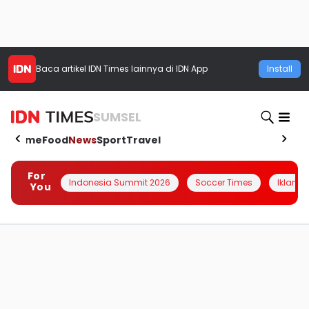
Baca artikel
IDN Times
lainnya di IDN App
Install
SUMSEL
Home
Food
News
Sport
Travel
For
Indonesia Summit 2026
Soccer Times
Iklanin 
You