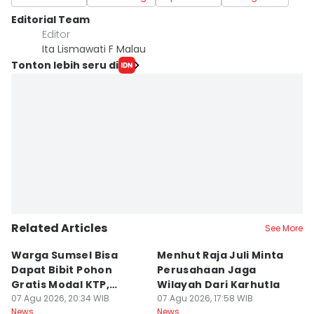
Editorial Team
Editor
Ita Lismawati F Malau
Tonton lebih seru di
Related Articles
See More
Warga Sumsel Bisa
Menhut Raja Juli Minta
M
Dapat Bibit Pohon
Perusahaan Jaga
T
Gratis Modal KTP,
Wilayah Dari Karhutla
K
Menhut Beberkan
07 Agu 2026, 20:34 WIB
07 Agu 2026, 17:58 WIB
07
News
News
Ne