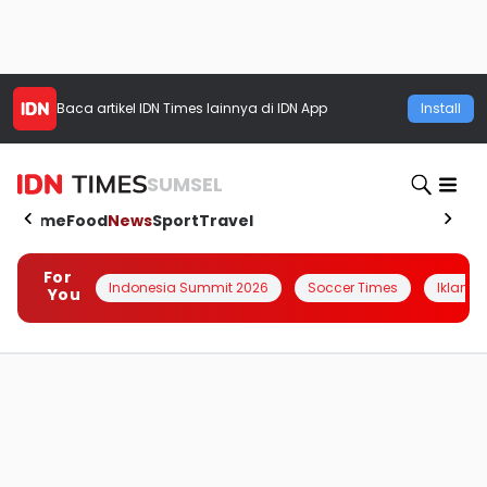
Baca artikel
IDN Times
lainnya di IDN App
Install
SUMSEL
Home
Food
News
Sport
Travel
For
Indonesia Summit 2026
Soccer Times
Iklanin 
You