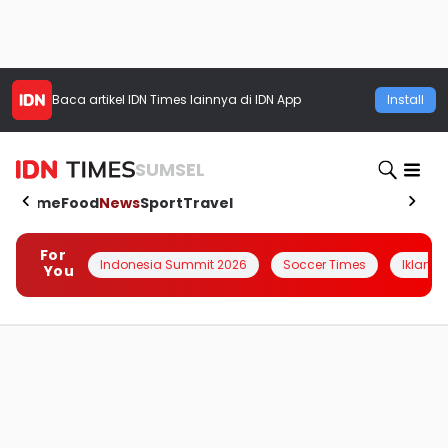
Baca artikel
IDN Times
lainnya di IDN App
Install
SUMSEL
Home
Food
News
Sport
Travel
For
Indonesia Summit 2026
Soccer Times
Iklanin 
You