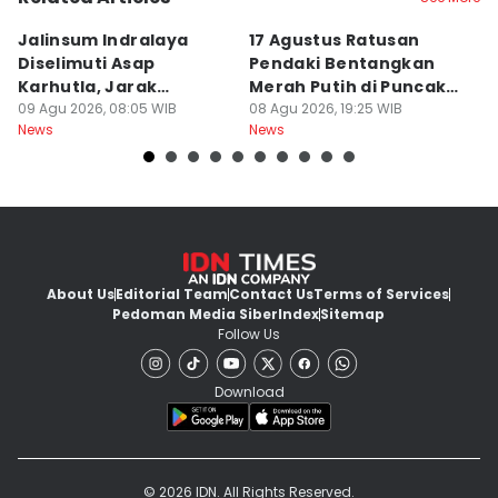
Jalinsum Indralaya
17 Agustus Ratusan
E
Diselimuti Asap
Pendaki Bentangkan
M
Karhutla, Jarak
Merah Putih di Puncak
R
Pandang 30 Meter
09 Agu 2026, 08:05 WIB
Dempo
08 Agu 2026, 19:25 WIB
8
08
News
News
Ne
About Us
Editorial Team
Contact Us
Terms of Services
Pedoman Media Siber
Index
Sitemap
Follow Us
Download
© 2026 IDN. All Rights Reserved.