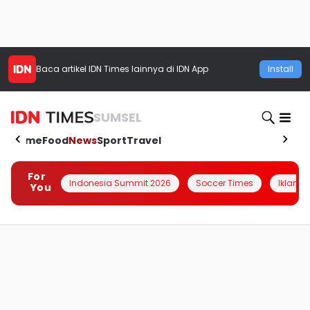
Baca artikel
IDN Times
lainnya di IDN App
Install
SUMSEL
Home
Food
News
Sport
Travel
For
Indonesia Summit 2026
Soccer Times
Iklanin 
You