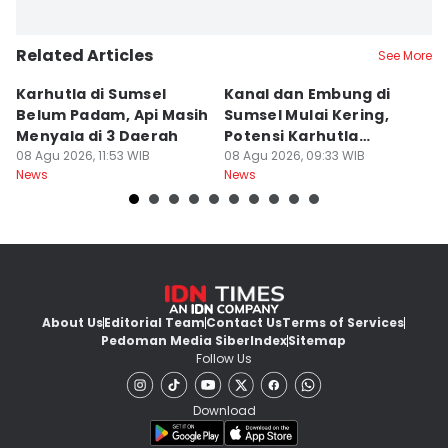
Related Articles
See More
Karhutla di Sumsel
Kanal dan Embung di
D
Belum Padam, Api Masih
Sumsel Mulai Kering,
Ni
Menyala di 3 Daerah
Potensi Karhutla
Di
08 Agu 2026, 11:53 WIB
Meningkat
08 Agu 2026, 09:33 WIB
W
08
News
News
Ne
About Us
Editorial Team
Contact Us
Terms of Services
Pedoman Media Siber
Index
Sitemap
Follow Us
Download