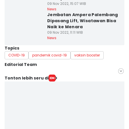
09 Nov 2022, 15:07 WIB
News
Jembatan Ampera Palembang
Dipasang Lift, Wisatawan Bisa
Naik ke Menara
09 Nov 2022, 11:11 WIB
News
Topics
COVID-19
pandemik covid-19
vaksin booster
Editorial Team
Editor
Tonton lebih seru di
Deryardli Tiarhendi
Editor
Rangga Erfizal