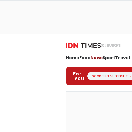
SUMSEL
Home
Food
News
Sport
Travel
For
Indonesia Summit 202
You