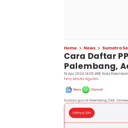
Home
News
Sumatra Se
Cara Daftar PP
Palembang, Ad
19 Apr 2024, 14:05 WIB
Kota Palemba
Feny Maulia Agustin
News
Channel
Ilustrasi guru di Palembang (Dok. Istime
Intinya Sih