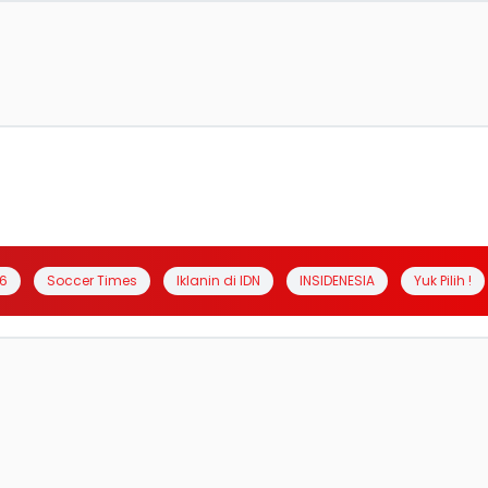
6
Soccer Times
Iklanin di IDN
INSIDENESIA
Yuk Pilih !