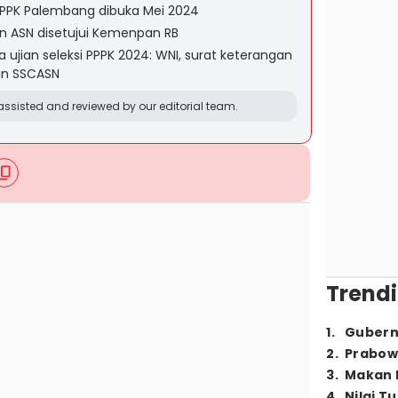
 PPPK Palembang dibuka Mei 2024
an ASN disetujui Kemenpan RB
ujian seleksi PPPK 2024: WNI, surat keterangan
kun SSCASN
ssisted and reviewed by our editorial team.
Trendi
1
.
Gubern
2
.
Prabow
3
.
Makan B
4
.
Nilai T