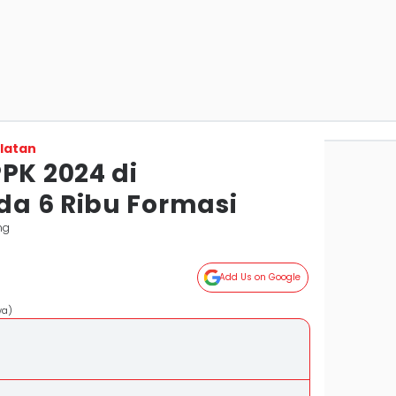
latan
PK 2024 di
a 6 Ribu Formasi
ng
Add Us on Google
wa)