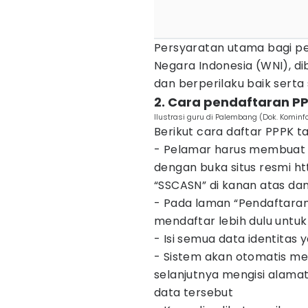
Persyaratan utama bagi pes
Negara Indonesia (WNI), d
dan berperilaku baik serta
2. Cara pendaftaran P
Ilustrasi guru di Palembang (Dok. Komin
Berikut cara daftar PPPK t
- Pelamar harus membuat a
dengan buka situs resmi htt
“SSCASN” di kanan atas dan 
- Pada laman “Pendaftara
mendaftar lebih dulu unt
- Isi semua data identitas
- Sistem akan otomatis m
selanjutnya mengisi alamat
data tersebut