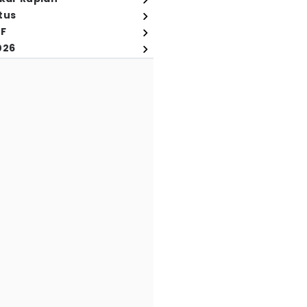
tus
FF
026