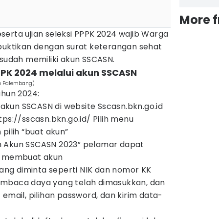
More 
erta ujian seleksi PPPK 2024 wajib Warga
ibuktikan dengan surat keterangan sehat
 sudah memiliki akun SSCASN.
PPK 2024 melalui akun SSCASN
fo Palembang)
ahun 2024:
kun SSCASN di website Sscasn.bkn.go.id
ps://sscasn.bkn.go.id/ Pilih menu
pilih “buat akun”
n Akun SSCASN 2023” pelamar dapat
uk membuat akun
 yang diminta seperti NIK dan nomor KK
embaca daya yang telah dimasukkan, dan
 email, pilihan password, dan kirim data-