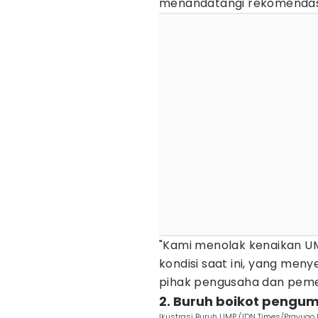
menandatangi rekomendas
"Kami menolak kenaikan UM
kondisi saat ini, yang men
pihak pengusaha dan pemeri
2. Buruh boikot peng
Ikustrasi Buruh UMP (IDN Times/Prayugo