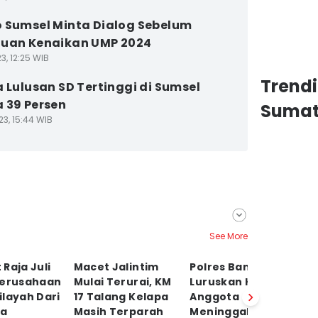
 Sumsel Minta Dialog Sebelum
uan Kenaikan UMP 2024
3, 12:25 WIB
Trend
a Lulusan SD Tertinggi di Sumsel
 39 Persen
Sumat
23, 15:44 WIB
See More
Raja Juli
Macet Jalintim
Polres Banyuasin
P
Perusahaan
Mulai Terurai, KM
Luruskan Kabar
B
layah Dari
17 Talang Kelapa
Anggota
Pa
la
Masih Terparah
Meninggal Akibat
Ha