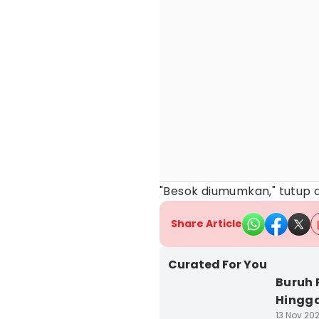
"Besok diumumkan," tutup d
Share Article
Curated For You
Buruh 
Hingga
13 Nov 202