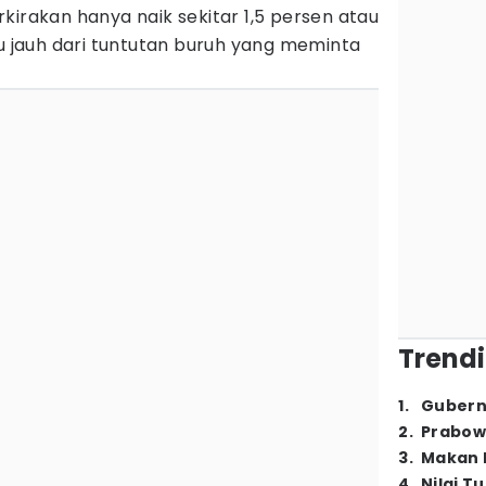
kirakan hanya naik sekitar 1,5 persen atau
tu jauh dari tuntutan buruh yang meminta
Trendi
1
.
Gubern
2
.
Prabow
3
.
Makan B
4
.
Nilai T