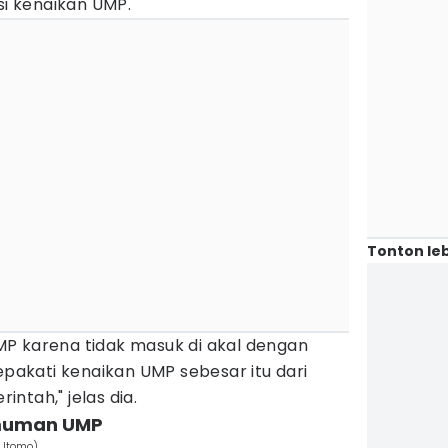
i kenaikan UMP.
Tonton leb
P karena tidak masuk di akal dengan
yepakati kenaikan UMP sebesar itu dari
ntah," jelas dia.
umuman UMP
 Utomo)