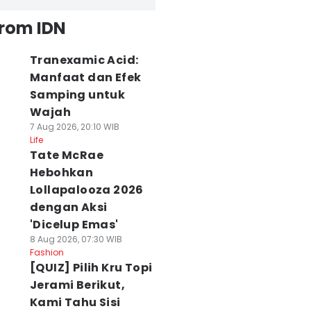
from IDN
Tranexamic Acid:
Manfaat dan Efek
Samping untuk
Wajah
7 Aug 2026, 20:10 WIB
Life
Tate McRae
Hebohkan
Lollapalooza 2026
dengan Aksi
'Dicelup Emas'
8 Aug 2026, 07:30 WIB
Fashion
[QUIZ] Pilih Kru Topi
Jerami Berikut,
Kami Tahu Sisi