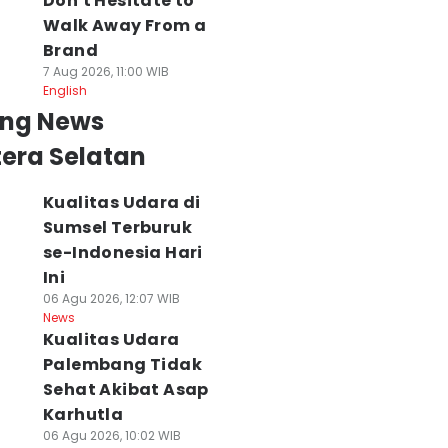
Don't Hesitate to
Walk Away From a
Brand
7 Aug 2026, 11:00 WIB
English
ing News
era Selatan
Kualitas Udara di
Sumsel Terburuk
se-Indonesia Hari
Ini
06 Agu 2026, 12:07 WIB
News
Kualitas Udara
Palembang Tidak
roduk UMKM
Karhutla Sumsel
RS Pusri
Sehat Akibat Asap
inaan Pertamina
Semakin Luas,
Palembang Peca
Karhutla
tra Niaga Pikat
Manggala Agni
Dokter Tamara
06 Agu 2026, 10:02 WIB
ti di IFW 2026
Tambah Regu
yang Nyinyiri