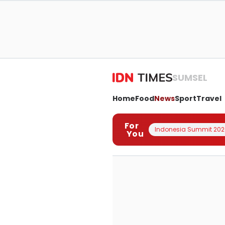
SUMSEL
Home
Food
News
Sport
Travel
For
Indonesia Summit 202
You