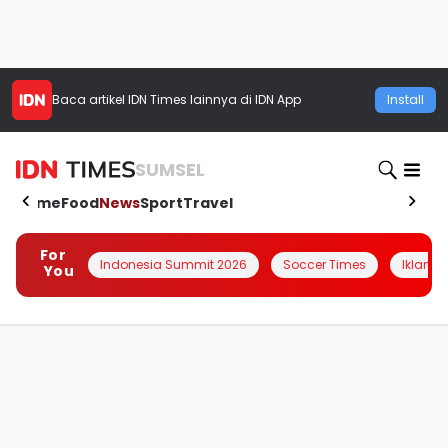
Baca artikel
IDN Times
lainnya di IDN App
Install
SUMSEL
Home
Food
News
Sport
Travel
For
Indonesia Summit 2026
Soccer Times
Iklanin 
You