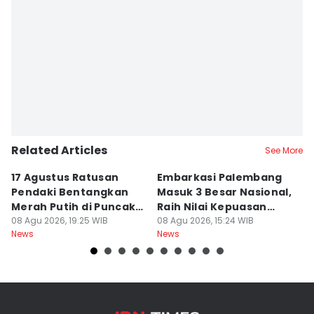
Related Articles
See More
17 Agustus Ratusan
Embarkasi Palembang
K
Pendaki Bentangkan
Masuk 3 Besar Nasional,
B
Merah Putih di Puncak
Raih Nilai Kepuasan
M
Dempo
08 Agu 2026, 19:25 WIB
86,65
08 Agu 2026, 15:24 WIB
08
News
News
Ne