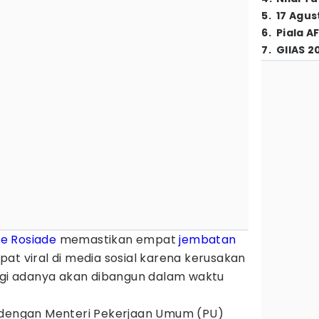
5
.
17 Agus
6
.
Piala A
7
.
GIIAS 2
e Rosiade
memastikan empat
jembatan
at viral di media sosial karena kerusakan
lagi adanya akan dibangun dalam waktu
i dengan Menteri Pekerjaan Umum (PU)