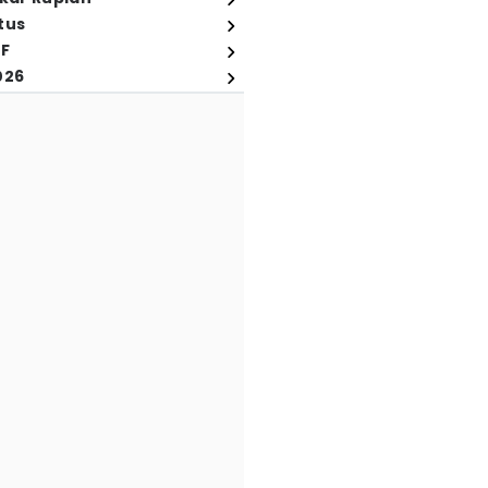
tus
FF
026