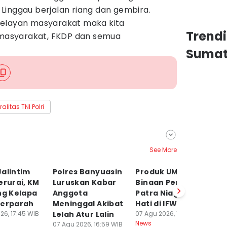
Linggau berjalan riang dan gembira.
i pelayan masyarakat maka kita
Trend
asyarakat, FKDP dan semua
Sumat
ralitas TNI Polri
See More
alintim
Polres Banyuasin
Produk UMKM
K
erurai, KM
Luruskan Kabar
Binaan Pertamina
S
ng Kelapa
Anggota
Patra Niaga Pikat
M
Terparah
Meninggal Akibat
Hati di IFW 2026
T
26, 17:45 WIB
Lelah Atur Lalin
07 Agu 2026, 14:48 WIB
P
News
07 Agu 2026, 16:59 WIB
07