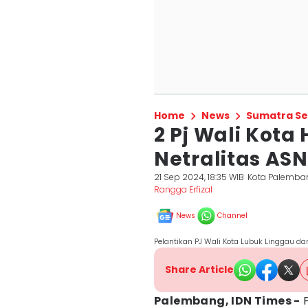
Home
News
Sumatra Se
2 Pj Wali Kota
Netralitas ASN
21 Sep 2024, 18:35 WIB
Kota Palemba
Rangga Erfizal
News
Channel
Pelantikan PJ Wali Kota Lubuk Linggau 
Share Article
Palembang, IDN Times -
P