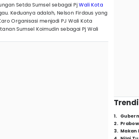
kungan Setda Sumsel sebagai Pj
Wali Kota
gau. Keduanya adalah, Nelson Firdaus yang
Karo Organisasi menjadi PJ Wali Kota
tanan Sumsel Koimudin sebagai Pj Wali
Trendi
1
.
Gubern
2
.
Prabow
3
.
Makan B
4
.
Nilai T