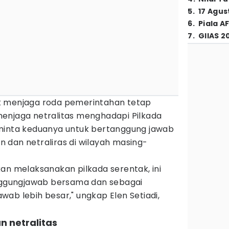
5
.
17 Agus
6
.
Piala A
7
.
GIIAS 2
k menjaga roda pemerintahan tetap
enjaga netralitas menghadapi Pilkada
minta keduanya untuk bertanggung jawab
 dan netraliras di wilayah masing-
an melaksanakan pilkada serentak, ini
anggungjawab bersama dan sebagai
ab lebih besar," ungkap Elen Setiadi,
an netralitas