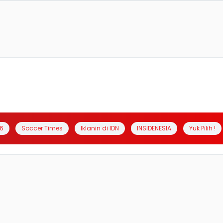
6
Soccer Times
Iklanin di IDN
INSIDENESIA
Yuk Pilih !