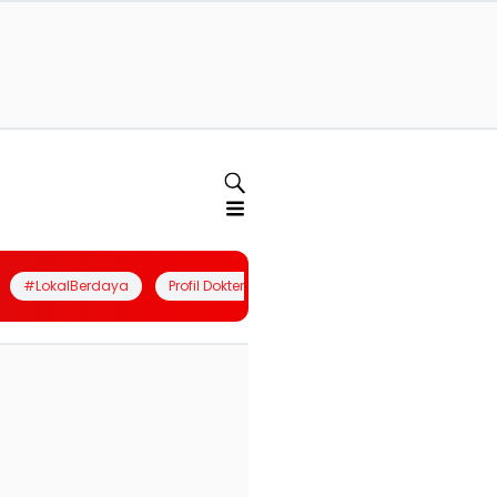
#LokalBerdaya
Profil Dokter
Quiz
Join Community