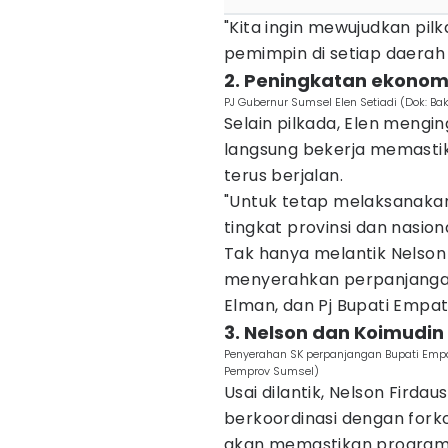
"Kita ingin mewujudkan pi
pemimpin di setiap daerah y
2. Peningkatan ekonomi
PJ Gubernur Sumsel Elen Setiadi (Dok: 
Selain pilkada, Elen meng
langsung bekerja memasti
terus berjalan.
"Untuk tetap melaksanakan
tingkat provinsi dan nasion
Tak hanya melantik Nelson 
menyerahkan perpanjangan 
Elman, dan Pj Bupati Empat 
3. Nelson dan Koimudin
Penyerahan SK perpanjangan Bupati Empa
Pemprov Sumsel)
Usai dilantik, Nelson Fird
berkoordinasi dengan forko
akan memastikan program 