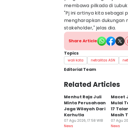
membawa pilkada di Lubuk 
"Pj ini artinya kita sebaga
mengharapkan dukungan m
stakeholder," jelas dia.
Share Article
Topics
wali kota
netralitas ASN
net
Editorial Team
Editor
Related Articles
Rangga Erfizal
Menhut Raja Juli
Macet J
Editor
Minta Perusahaan
Mulai T
Yogie Fadila
Jaga Wilayah Dari
17 Tala
Karhutla
Masih 
07 Agu 2026, 17:58 WIB
07 Agu 20
News
News