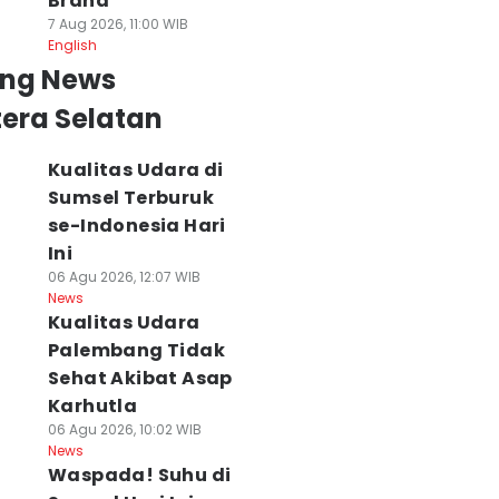
Brand
7 Aug 2026, 11:00 WIB
English
ing News
era Selatan
Kualitas Udara di
Sumsel Terburuk
se-Indonesia Hari
Ini
06 Agu 2026, 12:07 WIB
News
Kualitas Udara
Palembang Tidak
Sehat Akibat Asap
arhutla Sumsel
RS Pusri
Suhu Sumsel Har
emakin Luas,
Palembang Pecat
Ini Capai 35
Karhutla
anggala Agni
Dokter Tamara
Derajat, Cuaca
06 Agu 2026, 10:02 WIB
ambah Regu
yang Nyinyiri
Cerah Berawan
News
emadam
Pasien Yurizal
07 Agu 2026, 06:30 WI
Waspada! Suhu di
News
 Agu 2026, 10:43 WIB
07 Agu 2026, 08:51 WIB