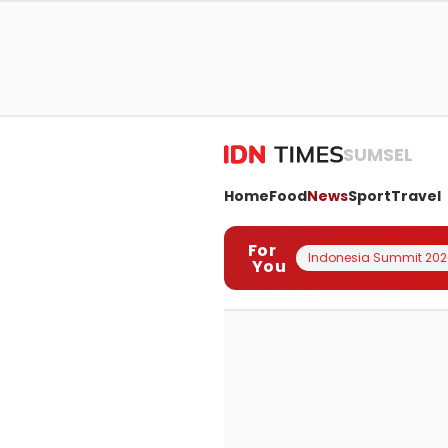
SUMSEL
Home
Food
News
Sport
Travel
For
Indonesia Summit 202
You