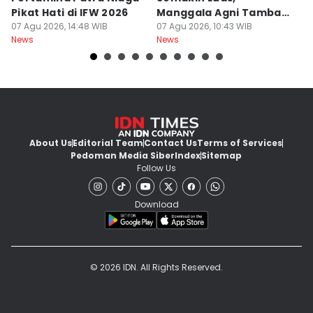
Pikat Hati di IFW 2026
Manggala Agni Tambah
y
07 Agu 2026, 14:48 WIB
Regu Pemadam
07 Agu 2026, 10:43 WIB
Yu
07
News
News
Ne
About Us
Editorial Team
Contact Us
Terms of Services
Pedoman Media Siber
Index
Sitemap
Follow Us
Download
© 2026 IDN. All Rights Reserved.