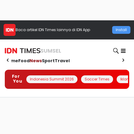
Baca artikel
IDN Times
lainnya di IDN App
Install
SUMSEL
Home
Food
News
Sport
Travel
For
Indonesia Summit 2026
Soccer Times
Iklanin 
You