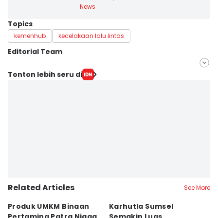
News
Topics
kemenhub
kecelakaan lalu lintas
Editorial Team
Editor
Tonton lebih seru di
Deryardli Tiarhendi
Editor
Rangga Erfizal
Related Articles
See More
Produk UMKM Binaan
Karhutla Sumsel
R
Pertamina Patra Niaga
Semakin Luas,
P