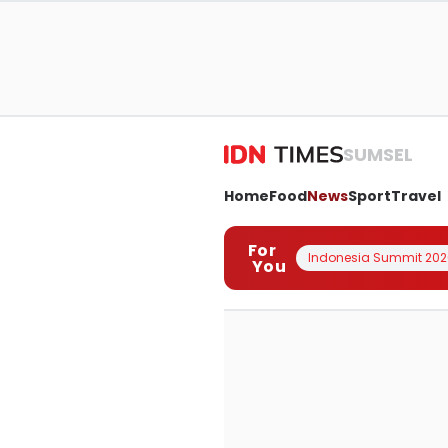
SUMSEL
Home
Food
News
Sport
Travel
For
Indonesia Summit 202
You