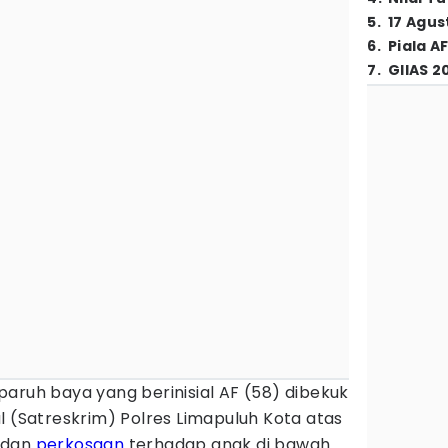
5
.
17 Agus
6
.
Piala A
7
.
GIIAS 2
paruh baya yang berinisial AF (58) dibekuk
l (Satreskrim) Polres Limapuluh Kota atas
 dan
perkosaan
terhadap anak di bawah