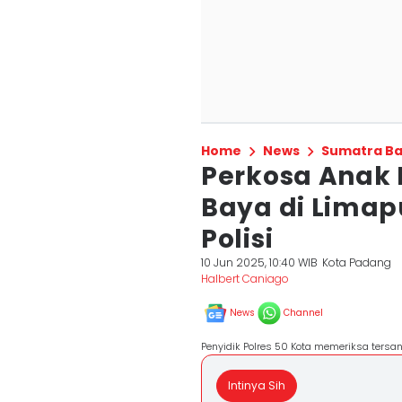
Home
News
Sumatra Ba
Perkosa Anak 
Baya di Limap
Polisi
10 Jun 2025, 10:40 WIB
Kota Padang
Halbert Caniago
News
Channel
Penyidik Polres 50 Kota memeriksa tersan
Intinya Sih