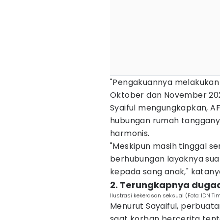
"Pengakuannya melakukan t
Oktober dan November 2024 
Syaiful mengungkapkan, AF
hubungan rumah tangganya 
harmonis.
"Meskipun masih tinggal se
berhubungan layaknya suam
kepada sang anak," katany
2. Terungkapnya duga
Ilustrasi kekerasan seksual (Foto: IDN Ti
Menurut Sayaiful, perbuata
saat korban bercerita ten