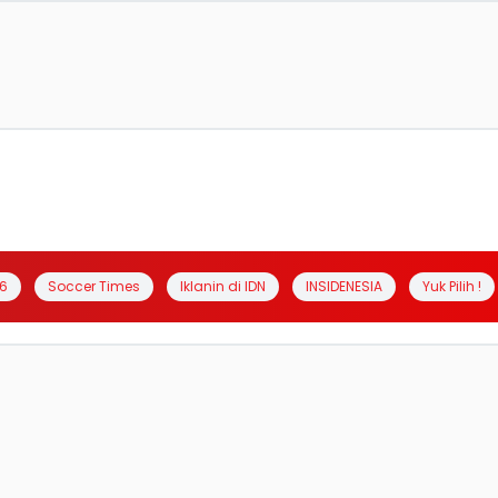
6
Soccer Times
Iklanin di IDN
INSIDENESIA
Yuk Pilih !