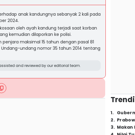
erhadap anak kandungnya sebanyak 2 kali pada
ber 2024.
osaan oleh ayah kandung terjadi saat korban
ang kemudian dilaporkan ke polisi.
 penjara maksimal 15 tahun dengan pasal 81
76D Undang-undang nomor 35 tahun 2014 tentang
ssisted and reviewed by our editorial team.
Trendi
1
.
Gubern
2
.
Prabow
3
.
Makan B
4
.
Nilai T