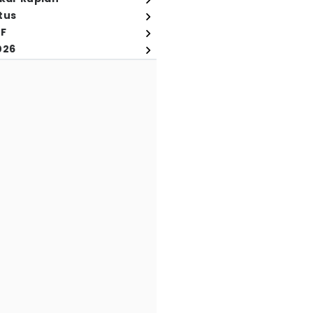
tus
FF
026