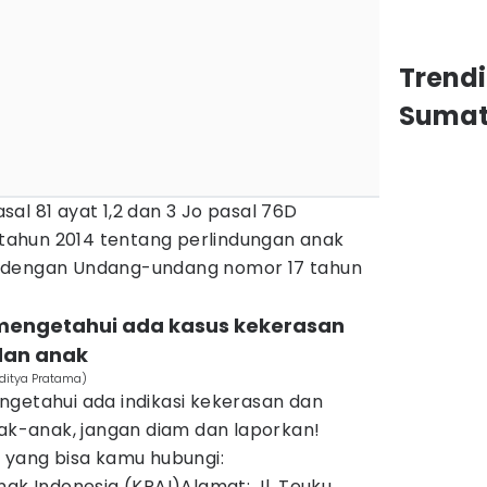
Trend
Sumat
al 81 ayat 1,2 dan 3 Jo pasal 76D
ahun 2014 tentang perlindungan anak
 dengan Undang-undang nomor 17 tahun
 mengetahui ada kasus kekerasan
dan anak
Aditya Pratama)
ngetahui ada indikasi kekerasan dan
nak-anak, jangan diam dan laporkan!
 yang bisa kamu hubungi:
nak Indonesia (KPAI)Alamat: Jl. Teuku