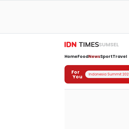
SUMSEL
Home
Food
News
Sport
Travel
For
Indonesia Summit 202
You