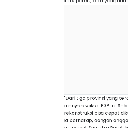
kabupaten/kota yang ada d
"Dari tiga provinsi yang t
menyelesaikan R3P ini. Seh
rekonstruksi bisa cepat dik
Ia berharap, dengan anggar
membuat Sumatra Barat kem