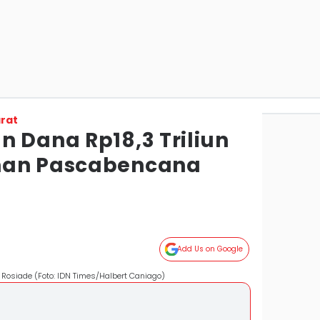
rat
n Dana Rp18,3 Triliun
han Pascabencana
Add Us on Google
 Rosiade (Foto: IDN Times/Halbert Caniago)