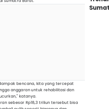
i Sumatra Barat.
Sumat
erdampak bencana, kita yang tercepat
ingga anggaran untuk rehabilitasi dan
ucurkan," katanya.
an sebesar Rp18,3 triliun tersebut bisa
bali pulih seperti biasanya dan