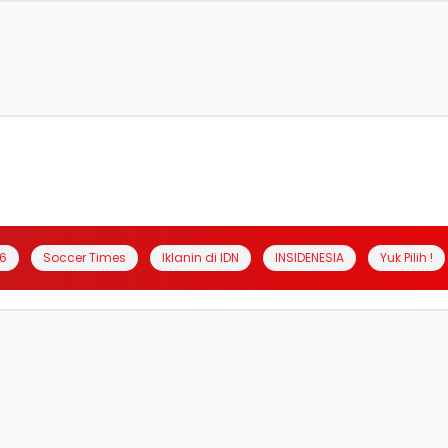
6
Soccer Times
Iklanin di IDN
INSIDENESIA
Yuk Pilih !