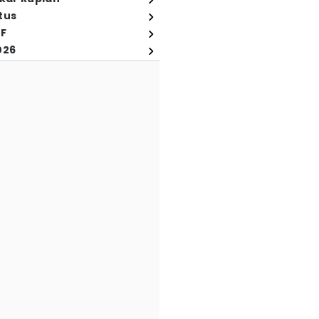
tus
FF
026