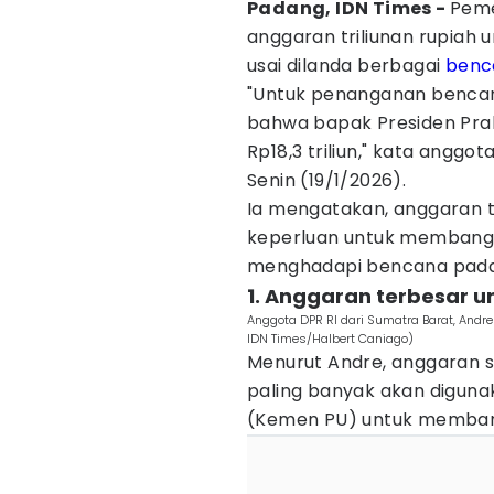
Padang, IDN Times -
Peme
anggaran triliunan rupiah
usai dilanda berbagai
benc
"Untuk penanganan benca
bahwa bapak Presiden Pr
Rp18,3 triliun," kata anggo
Senin (19/1/2026).
Ia mengatakan, anggaran t
keperluan untuk membangu
menghadapi bencana pada a
1. Anggaran terbesar 
Anggota DPR RI dari Sumatra Barat, Andre
IDN Times/Halbert Caniago)
Menurut Andre, anggaran se
paling banyak akan digun
(Kemen PU) untuk memban