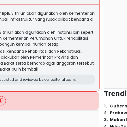
 Rp18,3 triliun akan digunakan oleh Kementerian
li infrastruktur yang rusak akibat bencana di
 triliun akan digunakan oleh instansi lain seperti
n Kementerian Perumahan untuk rehabilitasi
angun kembali hunian tetap.
si Rencana Rehabilitasi dan Rekonstruksi
ilakukan oleh Pemerintah Provinsi dan
a Barat serta berharap agar anggaran tersebut
rat pulih kembali.
ssisted and reviewed by our editorial team.
Trendi
1
.
Gubern
2
.
Prabow
3
.
Makan B
4
.
Nilai T