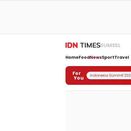
SUMSEL
Home
Food
News
Sport
Travel
For
Indonesia Summit 202
You