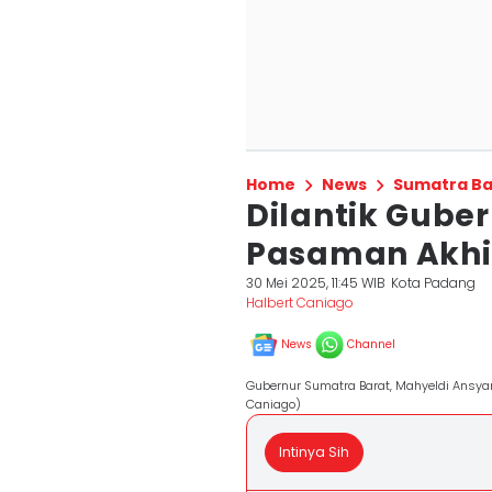
Home
News
Sumatra Ba
Dilantik Gube
Pasaman Akhi
30 Mei 2025, 11:45 WIB
Kota Padang
Halbert Caniago
News
Channel
Gubernur Sumatra Barat, Mahyeldi Ansya
Caniago)
Intinya Sih