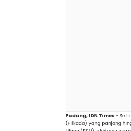
Padang, IDN Times -
Sete
(Pilkada) yang panjang h
Ulang (PSU), akhirnya wa