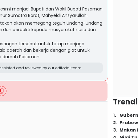
 resmi menjadi Bupati dan Wakil Bupati Pasaman
rnur Sumatra Barat, Mahyeldi Ansyarullah.
atakan akan memegang teguh Undang-Undang
45 dan berbakti kepada masyarakat nusa dan
asangan tersebut untuk tetap menjaga
pala daerah dan bekerja dengan giat untuk
 daerah Pasaman.
ssisted and reviewed by our editorial team.
Trendi
1
.
Gubern
2
.
Prabow
3
.
Makan B
4
.
Nilai T