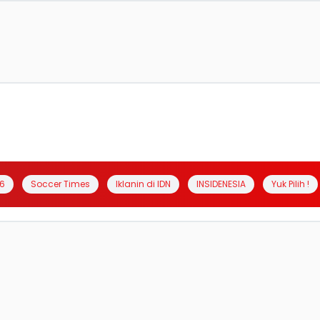
6
Soccer Times
Iklanin di IDN
INSIDENESIA
Yuk Pilih !