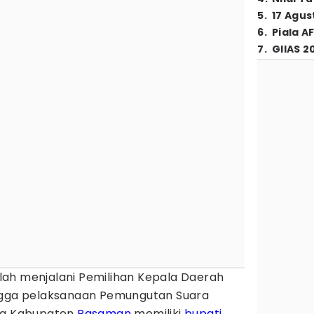
5
.
17 Agus
6
.
Piala A
7
.
GIIAS 2
lah menjalani Pemilihan Kepala Daerah
ingga pelaksanaan Pemungutan Suara
rga Kabupaten
Pasaman
memiliki
bupati