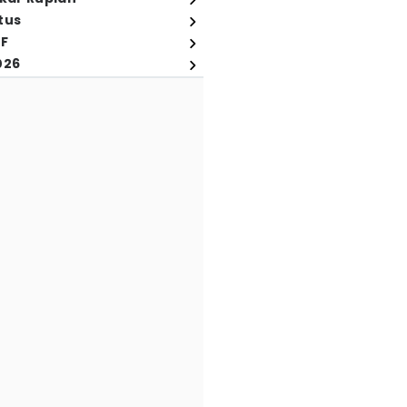
tus
FF
026