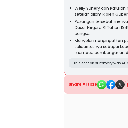
Welly Suhery dan Parulian
setelah dilantik oleh Gube
Pasangan tersebut meny
Dasar Negara RI Tahun 19
bangsa.
Mahyeldi mengingatkan p
solidaritasnya sebagai ke
memacu pembangunan di
This section summary was AI-a
Share Article