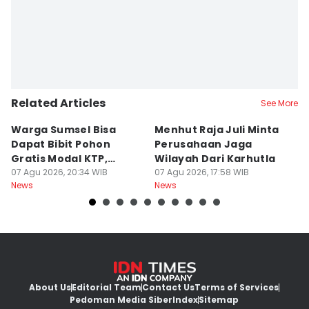
Related Articles
See More
Warga Sumsel Bisa
Menhut Raja Juli Minta
M
Dapat Bibit Pohon
Perusahaan Jaga
T
Gratis Modal KTP,
Wilayah Dari Karhutla
K
Menhut Beberkan
07 Agu 2026, 20:34 WIB
07 Agu 2026, 17:58 WIB
07
News
News
Ne
Caranya
About Us
Editorial Team
Contact Us
Terms of Services
Pedoman Media Siber
Index
Sitemap