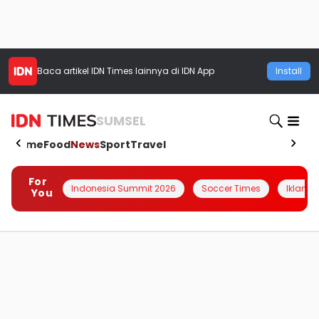
Baca artikel
IDN Times
lainnya di IDN App
Install
SUMSEL
Home
Food
News
Sport
Travel
For
Indonesia Summit 2026
Soccer Times
Iklanin 
You