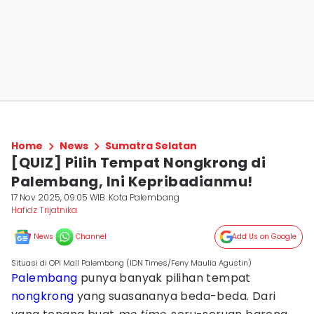
Home
News
Sumatra Selatan
[QUIZ] Pilih Tempat Nongkrong di
Palembang, Ini Kepribadianmu!
17 Nov 2025, 09:05 WIB
Kota Palembang
Hafidz Trijatnika
News
Channel
Add Us on Google
Situasi di OPI Mall Palembang (IDN Times/Feny Maulia Agustin)
Palembang
punya banyak pilihan tempat
nongkrong
yang suasananya beda-beda. Dari