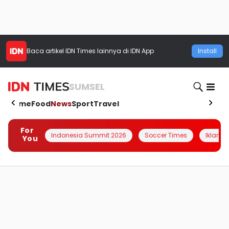
Baca artikel
IDN Times
lainnya di IDN App
Install
SUMSEL
Home
Food
News
Sport
Travel
For
Indonesia Summit 2026
Soccer Times
Iklanin 
You