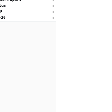
tus
FF
026