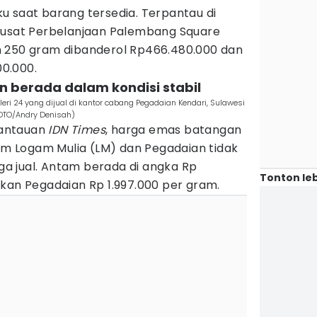
u saat barang tersedia. Terpantau di
Pusat Perbelanjaan Palembang Square
n 250 gram dibanderol Rp466.480.000 dan
00.000.
 berada dalam kondisi stabil
i 24 yang dijual di kantor cabang Pegadaian Kendari, Sulawesi
FOTO/Andry Denisah)
pantauan
IDN Times
, harga emas batangan
tam Logam Mulia (LM) dan Pegadaian tidak
a jual. Antam berada di angka Rp
Tonton leb
gkan Pegadaian Rp 1.997.000 per gram.