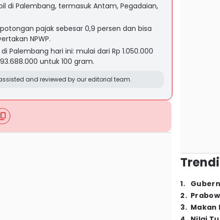
il di Palembang, termasuk Antam, Pegadaian,
potongan pajak sebesar 0,9 persen dan bisa
yertakan NPWP.
 Palembang hari ini: mulai dari Rp 1.050.000
193.688.000 untuk 100 gram.
ssisted and reviewed by our editorial team.
Trendi
1
.
Gubern
2
.
Prabow
3
.
Makan B
4
.
Nilai T