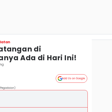
latan
atangan di
nya Ada di Hari Ini!
ang
Add Us on Google
. Pegadaian)