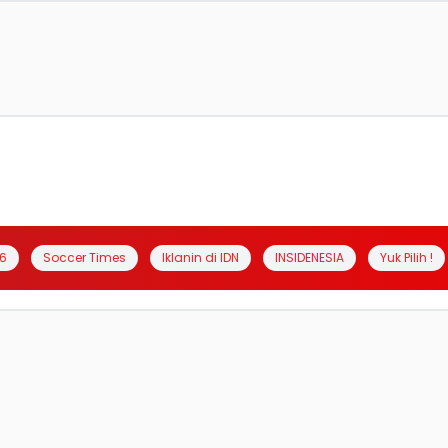
6
Soccer Times
Iklanin di IDN
INSIDENESIA
Yuk Pilih !