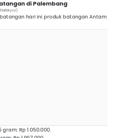
batangan di Palembang
Zlaťáky.cz)
 batangan hari ini produk batangan Antam
gram: Rp 1.050.000.
am: Rp 1.997.000.