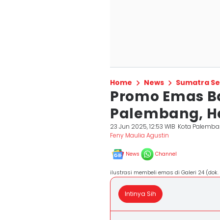
Home
News
Sumatra Se
Promo Emas B
Palembang, Ha
23 Jun 2025, 12:53 WIB
Kota Palemb
Feny Maulia Agustin
News
Channel
ilustrasi membeli emas di Galeri 24 (dok
Intinya Sih