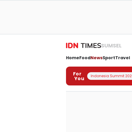
SUMSEL
Home
Food
News
Sport
Travel
For
Indonesia Summit 202
You