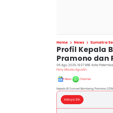
Home
News
Sumatra Se
Profil Kepala
Pramono dan P
06 Agu 2025, 19:37 WIB
Kota Palemb
Feny Maulia Agustin
News
Channel
Kepala BI Sumsel Bambang Pramono (IDN
Intinya Sih