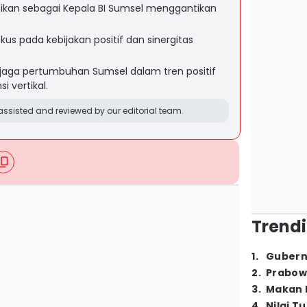
kan sebagai Kepala BI Sumsel menggantikan
us pada kebijakan positif dan sinergitas
ga pertumbuhan Sumsel dalam tren positif
i vertikal.
ssisted and reviewed by our editorial team.
Trendi
1
.
Gubern
2
.
Prabow
3
.
Makan B
4
.
Nilai T