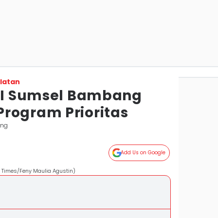
latan
 BI Sumsel Bambang
rogram Prioritas
ang
Add Us on Google
 Times/Feny Maulia Agustin)