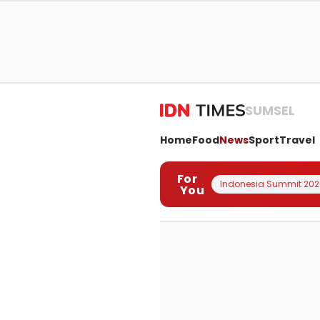
SUMSEL
Home
Food
News
Sport
Travel
For
Indonesia Summit 202
You