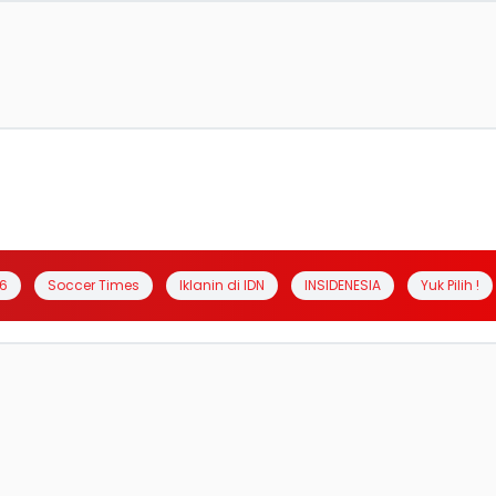
6
Soccer Times
Iklanin di IDN
INSIDENESIA
Yuk Pilih !