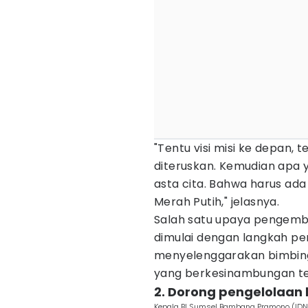
"Tentu visi misi ke depan, t
diteruskan. Kemudian apa 
asta cita. Bahwa harus ad
Merah Putih," jelasnya.
Salah satu upaya pengemba
dimulai dengan langkah p
menyelenggarakan bimbinga
yang berkesinambungan te
2. Dorong pengelolaan 
Kepala BI Sumsel Bambang Pramono (IDN