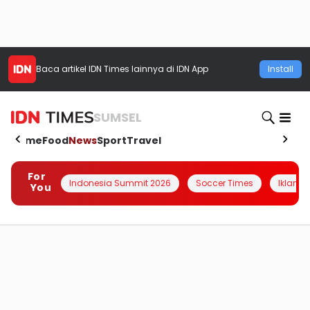
Baca artikel
IDN Times
lainnya di IDN App
Install
SUMSEL
Home
Food
News
Sport
Travel
For
Indonesia Summit 2026
Soccer Times
Iklanin 
You