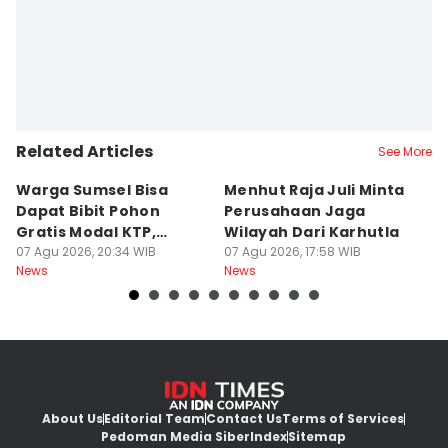
Related Articles
See More
Warga Sumsel Bisa
Menhut Raja Juli Minta
M
Dapat Bibit Pohon
Perusahaan Jaga
T
Gratis Modal KTP,
Wilayah Dari Karhutla
K
Menhut Beberkan
07 Agu 2026, 20:34 WIB
07 Agu 2026, 17:58 WIB
07
News
News
Ne
Caranya
About Us
Editorial Team
Contact Us
Terms of Services
Pedoman Media Siber
Index
Sitemap