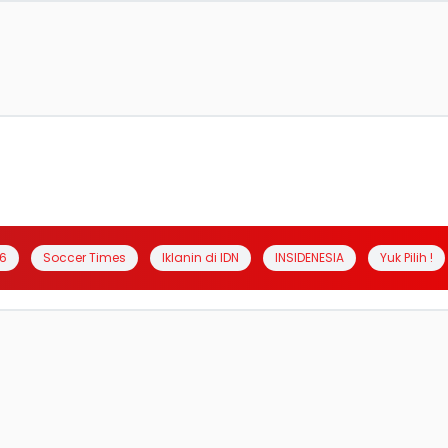
6
Soccer Times
Iklanin di IDN
INSIDENESIA
Yuk Pilih !