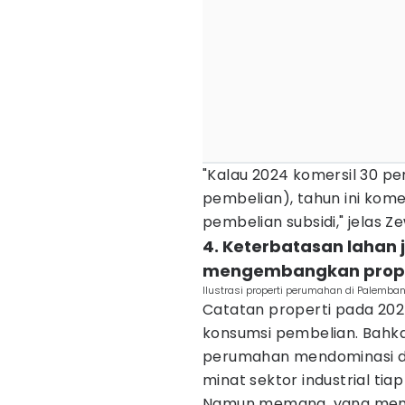
"Kalau 2024 komersil 30 pe
pembelian), tahun ini kome
pembelian subsidi," jelas Z
4. Keterbatasan lahan 
mengembangkan prope
Ilustrasi properti perumahan di Palemba
Catatan properti pada 202
konsumsi pembelian. Bahkan
perumahan mendominasi di 
minat sektor industrial t
Namun memang, yang menja