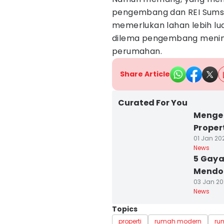
pengembang dan REI Sumsel
memerlukan lahan lebih lua
dilema pengembang menin
perumahan.
Share Article
Curated For You
Mengen
Proper
01 Jan 202
News
5 Gaya
Mendom
03 Jan 20
News
Topics
properti
rumah modern
ru