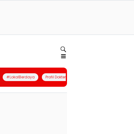
#LokalBerdaya
Profil Dokter
Quiz
Join Community