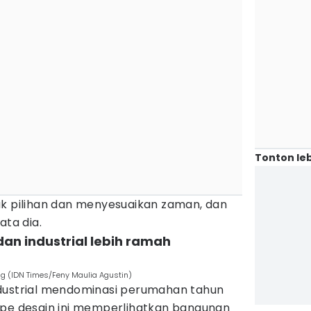
Tonton leb
ak pilihan dan menyesuaikan zaman, dan
ata dia.
dan industrial lebih ramah
ng (IDN Times/Feny Maulia Agustin)
dustrial mendominasi perumahan tahun
ipe desain ini memperlihatkan bangunan