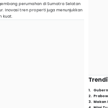
ngembang perumahan di Sumatra Selatan
. Inovasi tren properti juga menunjukkan
n kuat.
Trendi
1
.
Gubern
2
.
Prabow
3
.
Makan B
4
.
Nilai T