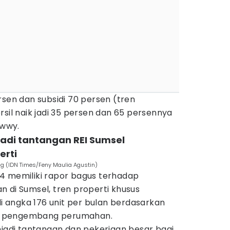
rsen dan subsidi 70 persen (tren
rsil naik jadi 35 persen dan 65 persennya
ewwy.
jadi tantangan REI Sumsel
rti
ng (IDN Times/Feny Maulia Agustin)
4 memiliki rapor bagus terhadap
 di Sumsel, tren properti khusus
angka 176 unit per bulan berdasarkan
iap pengembang perumahan.
di tantangan dan pekerjaan besar bagi