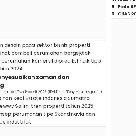
5
.
Piala A
6
.
GIIAS 2
 desain pada sektor bisnis properti
at pembeli perumahan bergejolak
f perumahan komersil diprediksi naik tipis
hun 2024.
 menyesuaikan zaman dan
ng
trial Jadi Tren Properti 2025 (IDN Times/Feny Maulia Agustin)
nan Real Estate Indonesia Sumatra
ewwy Salim, tren properti tahun 2025
nsep perumahan tipe Skandinavia dan
e industrial.