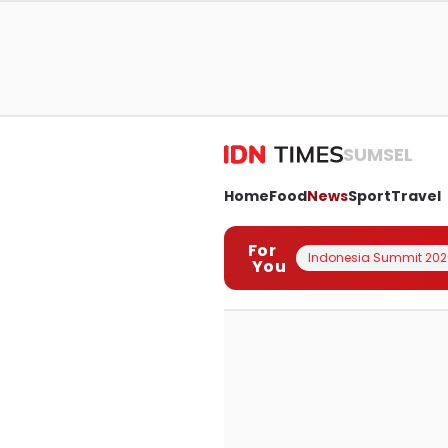
SUMSEL
Home
Food
News
Sport
Travel
For
Indonesia Summit 202
You