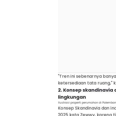
"Tren ini sebenarnya bany
ketersediaan tata ruang," k
2. Konsep skandinavia 
lingkungan
Ilustrasi properti perumahan di Palemba
Konsep Skandinavia dan in
2025 kata Zewwy, karena t