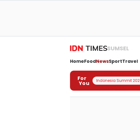
SUMSEL
Home
Food
News
Sport
Travel
For
Indonesia Summit 202
You