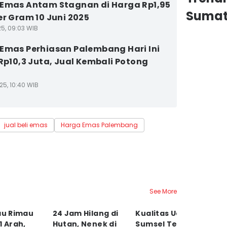
Emas Antam Stagnan di Harga Rp1,95
Sumat
er Gram 10 Juni 2025
25, 09:03 WIB
Emas Perhiasan Palembang Hari Ini
 Rp10,3 Juta, Jual Kembali Potong
25, 10:40 WIB
jual beli emas
Harga Emas Palembang
See More
au Rimau
24 Jam Hilang di
Kualitas Udara di
K
1 Arah,
Hutan, Nenek di
Sumsel Terburuk
P