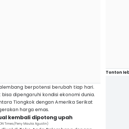
Tonton leb
alembang berpotensi berubah tiap hari.
bisa dipengaruhi kondisi ekonomi dunia.
tara Tiongkok dengan Amerika Serikat
gerakan harga emas.
ual kembali dipotong upah
DN Times/Feny Maulia Agustin)