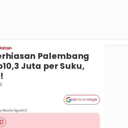
latan
erhiasan Palembang
p10,3 Juta per Suku,
!
g
Add Us on Google
y Maulia Agustin)