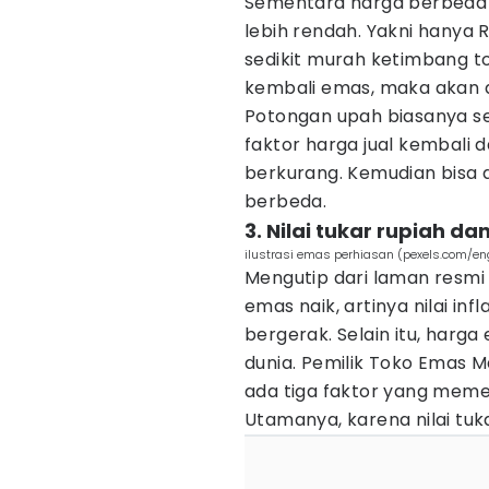
Sementara harga berbeda 
lebih rendah. Yakni hanya R
sedikit murah ketimbang to
kembali emas, maka akan 
Potongan upah biasanya sen
faktor harga jual kembali
berkurang. Kemudian bisa d
berbeda.
3. Nilai tukar rupiah 
ilustrasi emas perhiasan (pexels.com/en
Mengutip dari laman resmi
emas naik, artinya nilai in
bergerak. Selain itu, harg
dunia. Pemilik Toko Emas
ada tiga faktor yang meme
Utamanya, karena nilai tuk