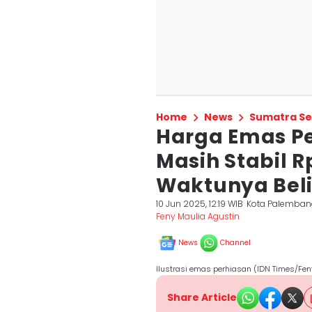
Home
News
Sumatra Se
Harga Emas P
Masih Stabil R
Waktunya Beli
10 Jun 2025, 12:19 WIB
Kota Palemban
Feny Maulia Agustin
News
Channel
Ilustrasi emas perhiasan (IDN Times/Fen
Share Article