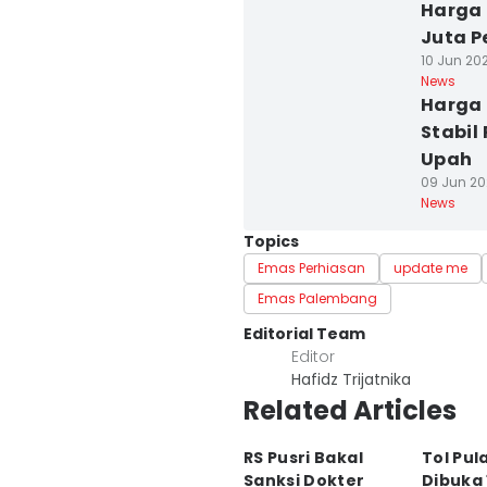
Harga 
Juta P
10 Jun 20
News
Harga 
Stabil
Upah
09 Jun 20
News
Topics
Emas Perhiasan
update me
Emas Palembang
Editorial Team
Editor
Hafidz Trijatnika
Related Articles
RS Pusri Bakal
Tol Pul
Sanksi Dokter
Dibuka 