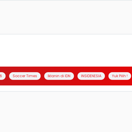
6
Soccer Times
Iklanin di IDN
INSIDENESIA
Yuk Pilih !