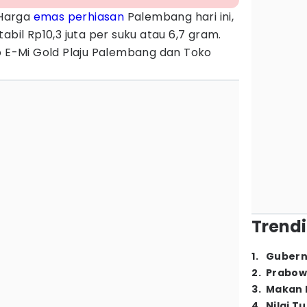
Harga
emas perhiasan
Palembang hari ini,
abil Rp10,3 juta per suku atau 6,7 gram.
o E-Mi Gold Plaju Palembang dan Toko
Trendi
1
.
Gubern
2
.
Prabow
3
.
Makan B
4
.
Nilai T