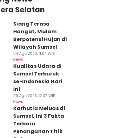
era Selatan
Siang Terasa
Hangat, Malam
Berpotensi Hujan di
Wilayah Sumsel
04 Agu 2026, 11:04 WIB
News
Kualitas Udara di
Sumsel Terburuk
se-Indonesia Hari
Ini
06 Agu 2026, 12:07 WIB
News
Karhutla Meluas di
Sumsel, Ini 3 Fakta
Terbaru
ualitas Udara
Ada Cacing dan
Update Terbaru
Penanganan Titik
alembang Tidak
Ulat di MBG
Harga Tiket dan