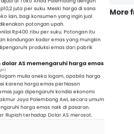
dijual di Toko Anda Palembang dengan
p10,2 juta per suku. Meski harga di sana
More 
ko lain, bagi konsumen yang ingin jual
dikenakan potongan upah.
ilai Rp400 ribu per suku. Potongan itu
 dan kandungan kadar emas yang mungkin
ipengaruhi produksi emas dari pabrik
dan dolar AS memengaruhi harga emas
gin)
 logam mulia aneka logam, apabila harga
flasi karena harga emas perhiasan
a emas juga dipengaruhi kondisi ekonomi
 Makmur Jaya Palembang Awi, secara umum
ngaruhi harga emas naik di pasaran.
ar Rupiah terhadap Dolar AS merosot.