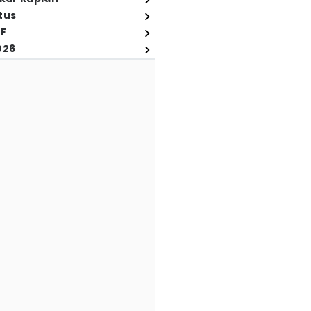
tus
FF
026