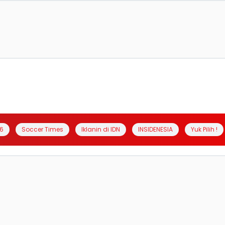
6
Soccer Times
Iklanin di IDN
INSIDENESIA
Yuk Pilih !