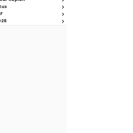
tus
FF
026