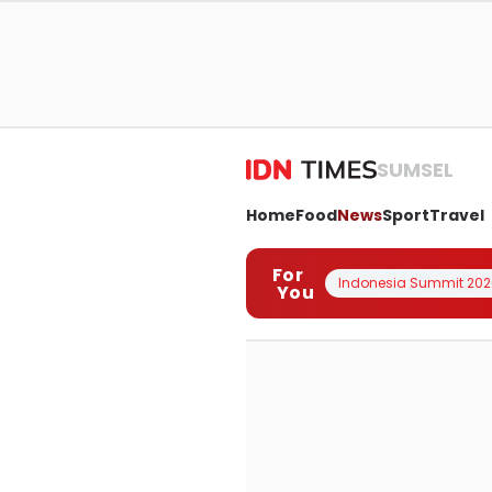
SUMSEL
Home
Food
News
Sport
Travel
For
Indonesia Summit 202
You