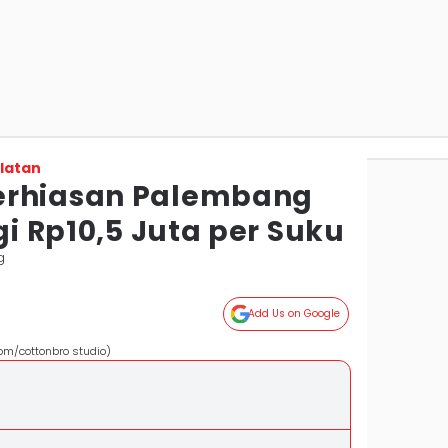
latan
erhiasan Palembang
ggi Rp10,5 Juta per Suku
g
Add Us on Google
om/cottonbro studio)