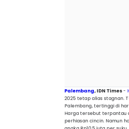
Palembang
, IDN Times
-
2025 tetap alias stagnan.
Palembang, tertinggi di ha
Harga tersebut terpantau d
perhiasan cincin. Namun ha
angka Rp10,5 juta per suku.