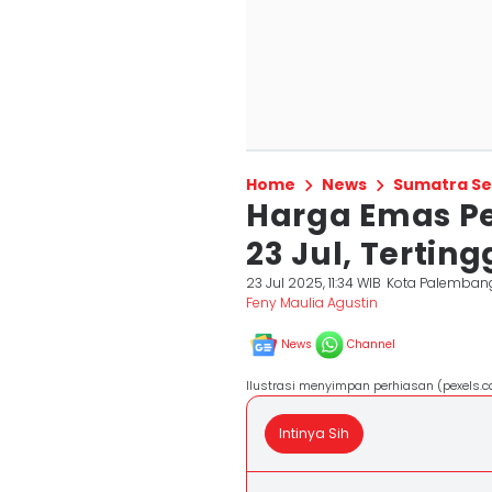
Home
News
Sumatra Se
Harga Emas P
23 Jul, Tertin
23 Jul 2025, 11:34 WIB
Kota Palemban
Feny Maulia Agustin
News
Channel
Ilustrasi menyimpan perhiasan (pexels.c
Intinya Sih