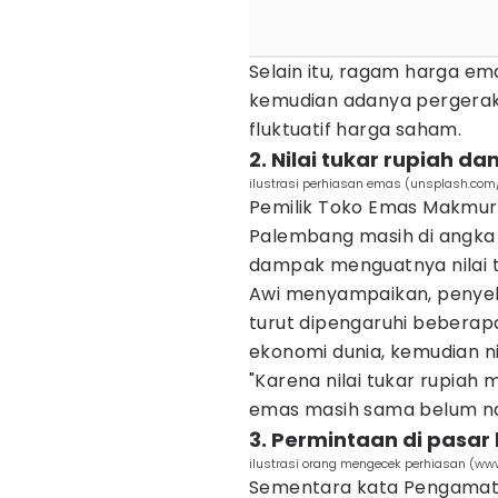
Selain itu, ragam harga ema
kemudian adanya pergeraka
fluktuatif harga saham.
2. Nilai tukar rupiah d
ilustrasi perhiasan emas (unsplash.com/
Pemilik Toko Emas Makmur
Palembang masih di angka 
dampak menguatnya nilai t
Awi menyampaikan, penyeb
turut dipengaruhi beberapa 
ekonomi dunia, kemudian ni
"Karena nilai tukar rupiah
emas masih sama belum naik
3. Permintaan di pas
ilustrasi orang mengecek perhiasan (ww
Sementara kata Pengamat E