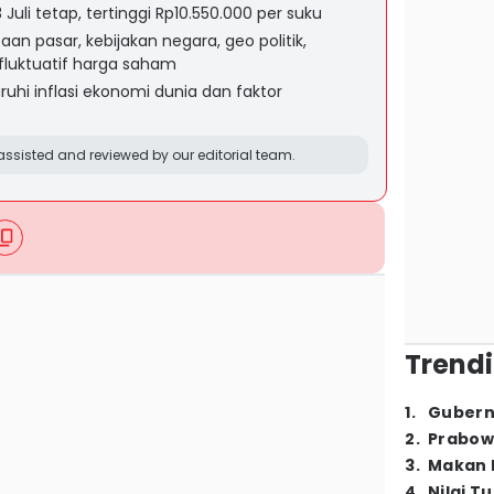
li tetap, tertinggi Rp10.550.000 per suku
an pasar, kebijakan negara, geo politik,
n fluktuatif harga saham
uhi inflasi ekonomi dunia dan faktor
ssisted and reviewed by our editorial team.
Trendi
1
.
Gubern
2
.
Prabow
3
.
Makan B
4
.
Nilai T