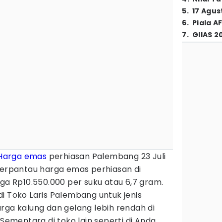
5
.
17 Agus
6
.
Piala A
7
.
GIIAS 2
Harga emas
perhiasan Palembang 23 Juli
 Terpantau harga emas perhiasan di
rga Rp10.550.000 per suku atau 6,7 gram.
i Toko Laris Palembang untuk jenis
rga kalung dan gelang lebih rendah di
 Sementara di toko lain seperti di Anda