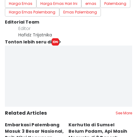
Harga Emas
Harga Emas Hari Ini
emas
Palembang
Harga Emas Palembang
Emas Palembang
Editorial Team
Editor
Hafidz Trijatnika
Tonton lebih seru di
Related Articles
See More
Embarkasi Palembang
Karhutla di Sumsel
K
Masuk 3 Besar Nasional,
Belum Padam, Api Masih
S