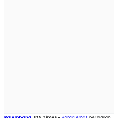
Palembang
, IDN Times -
Harga emas
perhiasan