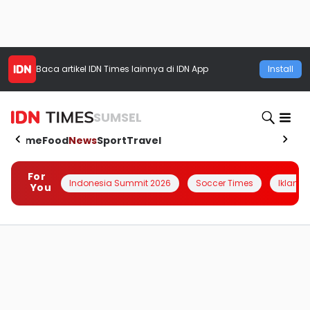
Baca artikel
IDN Times
lainnya di IDN App
Install
SUMSEL
Home
Food
News
Sport
Travel
For
Indonesia Summit 2026
Soccer Times
Iklanin 
You