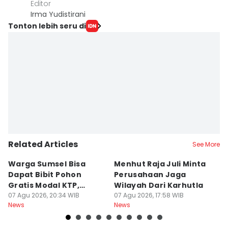
Editor
Irma Yudistirani
Tonton lebih seru di
Related Articles
See More
Warga Sumsel Bisa
Menhut Raja Juli Minta
M
Dapat Bibit Pohon
Perusahaan Jaga
T
Gratis Modal KTP,
Wilayah Dari Karhutla
K
Menhut Beberkan
07 Agu 2026, 20:34 WIB
07 Agu 2026, 17:58 WIB
07
News
News
Ne
Caranya