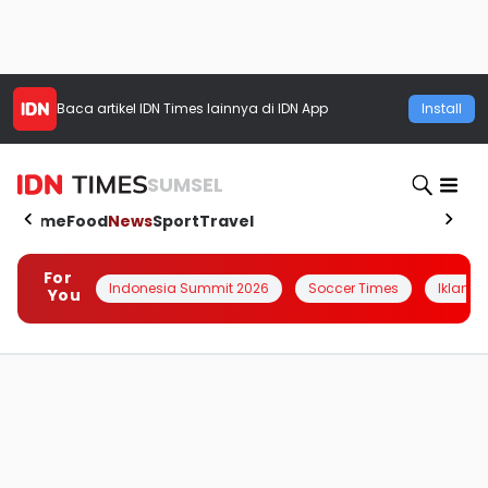
Baca artikel
IDN Times
lainnya di IDN App
Install
SUMSEL
Home
Food
News
Sport
Travel
For
Indonesia Summit 2026
Soccer Times
Iklanin 
You