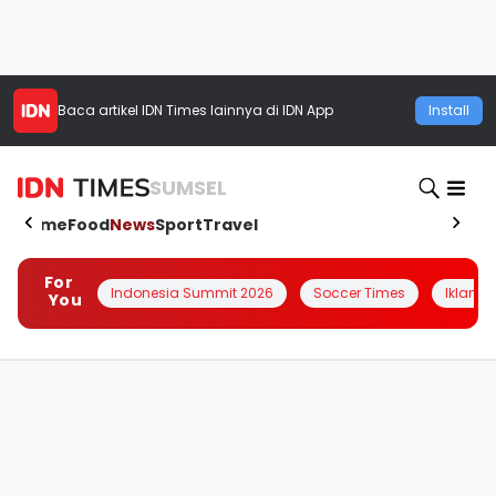
Baca artikel
IDN Times
lainnya di IDN App
Install
SUMSEL
Home
Food
News
Sport
Travel
For
Indonesia Summit 2026
Soccer Times
Iklanin 
You