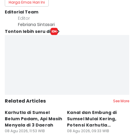
Harga Emas Hari Ini
Editorial Team
Editor
Febriana Sintasari
Tonton lebih seru di
Related Articles
See More
Karhutla di Sumsel
Kanal dan Embung di
D
Belum Padam, Api Masih
Sumsel Mulai Kering,
Ni
Menyala di 3 Daerah
Potensi Karhutla
Di
08 Agu 2026, 11:53 WIB
Meningkat
08 Agu 2026, 09:33 WIB
W
08