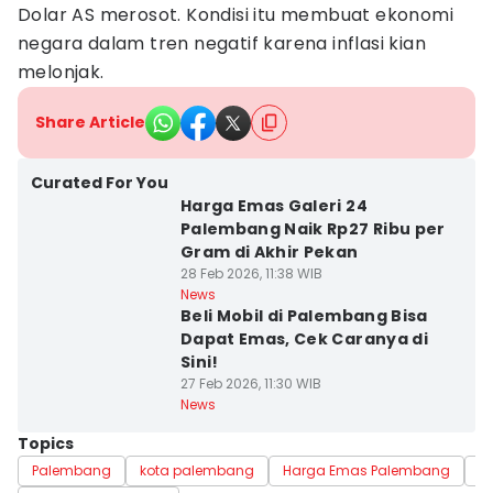
Dolar AS merosot. Kondisi itu membuat ekonomi
negara dalam tren negatif karena inflasi kian
melonjak.
Share Article
Curated For You
Harga Emas Galeri 24
Palembang Naik Rp27 Ribu per
Gram di Akhir Pekan
28 Feb 2026, 11:38 WIB
News
Beli Mobil di Palembang Bisa
Dapat Emas, Cek Caranya di
Sini!
27 Feb 2026, 11:30 WIB
News
Topics
Palembang
kota palembang
Harga Emas Palembang
E