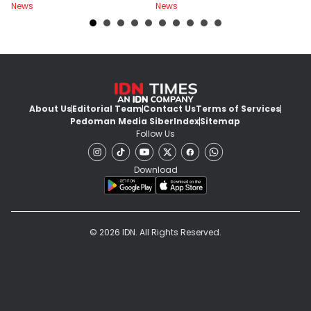
News
News
Ne
About Us
Editorial Team
Contact Us
Terms of Services
Pedoman Media Siber
Index
Sitemap
Follow Us
Download
© 2026 IDN. All Rights Reserved.