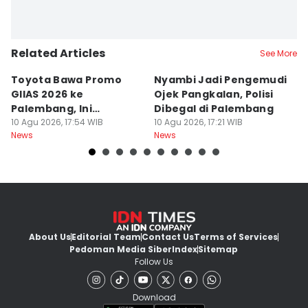
Related Articles
See More
Toyota Bawa Promo
Nyambi Jadi Pengemudi
H
GIIAS 2026 ke
Ojek Pangkalan, Polisi
B
Palembang, Ini
Dibegal di Palembang
Ri
Penawaran
10 Agu 2026, 17:54 WIB
10 Agu 2026, 17:21 WIB
P
10
News
News
Ne
Menariknya!
About Us
Editorial Team
Contact Us
Terms of Services
Pedoman Media Siber
Index
Sitemap
Follow Us
Download