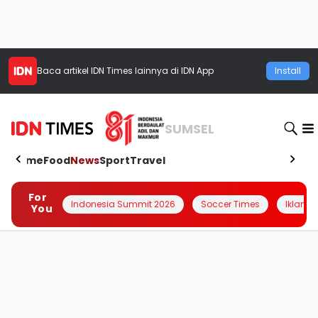
Baca artikel
IDN Times
lainnya di IDN App
Install
SUMSEL
Home
Food
News
Sport
Travel
For
Indonesia Summit 2026
Soccer Times
Iklanin 
You