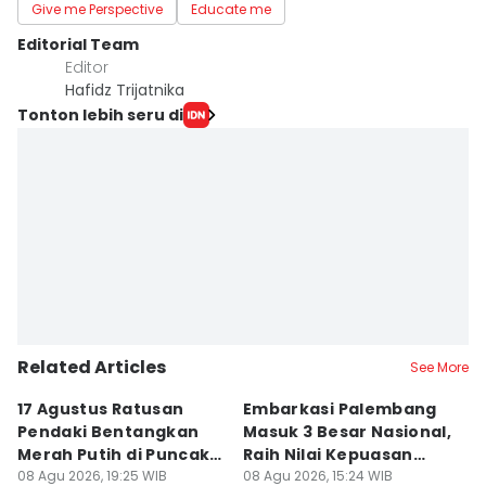
Give me Perspective
Educate me
Editorial Team
Editor
Hafidz Trijatnika
Tonton lebih seru di
Related Articles
See More
17 Agustus Ratusan
Embarkasi Palembang
K
Pendaki Bentangkan
Masuk 3 Besar Nasional,
B
Merah Putih di Puncak
Raih Nilai Kepuasan
M
Dempo
08 Agu 2026, 19:25 WIB
86,65
08 Agu 2026, 15:24 WIB
08