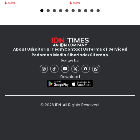
News
News
Ne
About Us
Editorial Team
Contact Us
Terms of Services
Pedoman Media Siber
Index
Sitemap
Follow Us
Download
© 2026 IDN. All Rights Reserved.