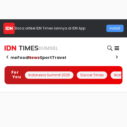
Baca artikel
IDN Times
lainnya di IDN App
Install
SUMSEL
Home
Food
News
Sport
Travel
For
Indonesia Summit 2026
Soccer Times
Iklanin 
You