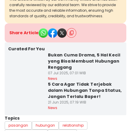
carefully reviewed by our editorial team. We strive to provide
the most accurate and reliable information, ensuring high
standards of quality, credibility, and trustworthiness.
Share Article
Curated For You
Bukan Cuma Drama, 5 Hal Kecil
yang Bisa Membuat Hubungan
Renggang
07 Jul 2025, 07:01 WIB
News
5 Cara Agar Tidak Terjebak
dalam Hubungan Tanpa Status,
Jangan Terlalu Baper!
21 Jun 2025, 07:19 WIB
News
Topics
pasangan
hubungan
relationship