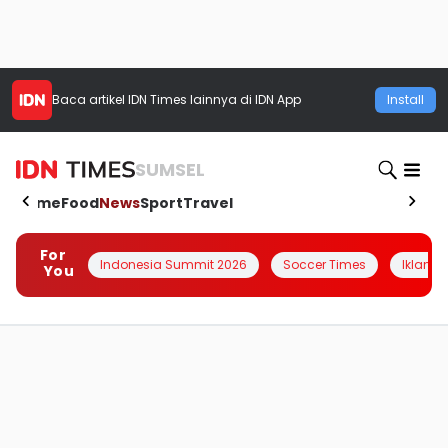
Baca artikel
IDN Times
lainnya di IDN App
Install
SUMSEL
Home
Food
News
Sport
Travel
For
Indonesia Summit 2026
Soccer Times
Iklanin 
You