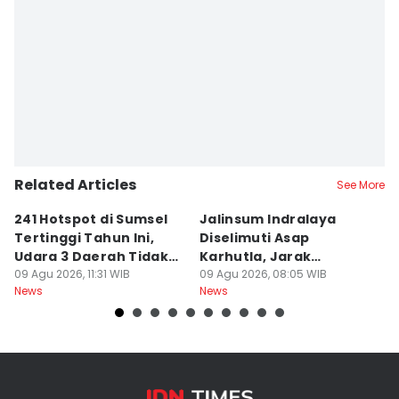
Related Articles
See More
241 Hotspot di Sumsel
Jalinsum Indralaya
1
Tertinggi Tahun Ini,
Diselimuti Asap
P
Udara 3 Daerah Tidak
Karhutla, Jarak
M
Sehat
09 Agu 2026, 11:31 WIB
Pandang 30 Meter
09 Agu 2026, 08:05 WIB
D
08
News
News
Ne