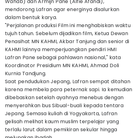
Wahab) dan Armijn Pane (Alfie Afandi),
mendorong Lafran agar energinya disalurkan
dalam bentuk karya.
"Perjalanan produksi Film ini menghabiskan waktu
tujuh tahun. Sebelum dijadikan film, Ketua Dewan
Penasihat MN KAHMI, Akbar Tanjung dan senior di
KAHMI lainnya memperjuangkan pendiri HMI
Lafran Pane sebagai pahlawan nasional," kata
Koordinator Presidium MN KAHMI, Ahmad Doli
Kurnia Tandjung.
Saat pendudukan Jepang, Lafran sempat ditahan
karena membela para peternak sapi. Ia kemudian
dibebaskan setelah ayahnya menebus dengan
menyerahkan bus Sibual-buali kepada tentara
Jepang. Semasa kuliah di Yogyakarta, Lafran
gelisah melihat kaum muslim terpelajar yang
terlalu larut dalam pemikiran sekular hingga
melupakan ibadah.