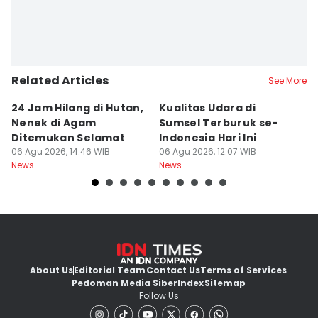
Related Articles
See More
24 Jam Hilang di Hutan,
Kualitas Udara di
K
Nenek di Agam
Sumsel Terburuk se-
P
Ditemukan Selamat
Indonesia Hari Ini
A
06 Agu 2026, 14:46 WIB
06 Agu 2026, 12:07 WIB
06
News
News
Ne
About Us
Editorial Team
Contact Us
Terms of Services
Pedoman Media Siber
Index
Sitemap
Follow Us