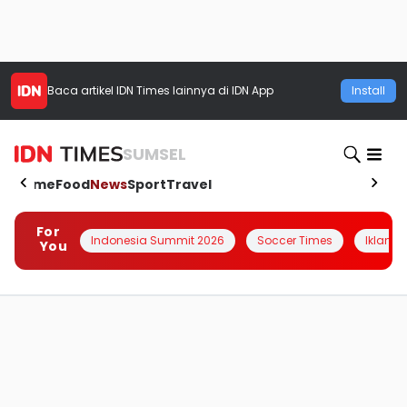
Baca artikel
IDN Times
lainnya di IDN App
Install
SUMSEL
Home
Food
News
Sport
Travel
For
Indonesia Summit 2026
Soccer Times
Iklanin 
You