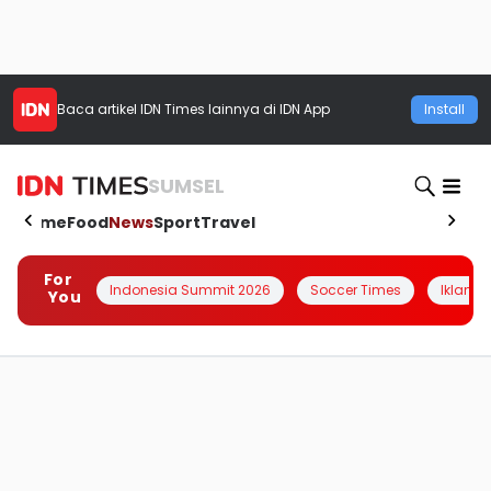
Baca artikel
IDN Times
lainnya di IDN App
Install
SUMSEL
Home
Food
News
Sport
Travel
For
Indonesia Summit 2026
Soccer Times
Iklanin 
You