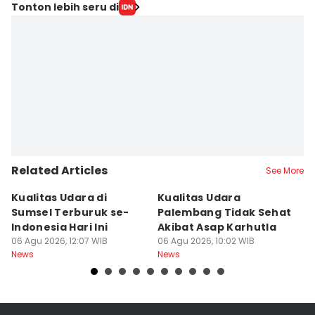
Tonton lebih seru di
Related Articles
See More
Kualitas Udara di
Kualitas Udara
A
Sumsel Terburuk se-
Palembang Tidak Sehat
M
Indonesia Hari Ini
Akibat Asap Karhutla
Ra
06 Agu 2026, 12:07 WIB
06 Agu 2026, 10:02 WIB
S
06
News
News
Ne