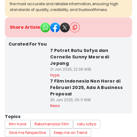
the most accurate and reliable information, ensuring high
standards of quality, credibility, and trustworthiness.
Share Article
Curated For You
7 Potret Ratu Sofya dan
Cornelio Sunny Mesra di
Jepang
21 Jan 2025, 22:38 WIB
Hype
7 Film Indonesia Non Horor di
Februari 2025, Ada A Business
Proposal
25 Jan 2025, 05:11 WIB
News
Topics
film horor
Rekomendasi Film
ratu sofya
Give me Perspective
Keep me on Trend