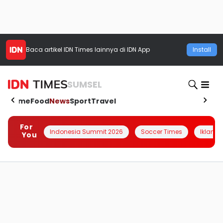
Baca artikel
IDN Times
lainnya di IDN App
Install
SUMSEL
Home
Food
News
Sport
Travel
For
Indonesia Summit 2026
Soccer Times
Iklanin 
You