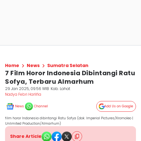
Home
News
Sumatra Selatan
7 Film Horor Indonesia Dibintangi Ratu
Sofya, Terbaru Almarhum
29 Jan 2025, 09:56 WIB
Kab. Lahat
Nadya Febri Harlifia
News
Channel
Add Us on Google
film horor Indonesia dibintangi Ratu Sofya (dok. Imperial Pictures/Kromoleo |
Unlimited Production/Almarhum)
Share Article