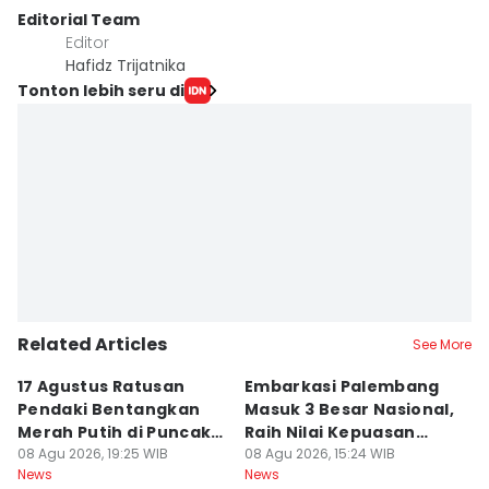
Editorial Team
Editor
Hafidz Trijatnika
Tonton lebih seru di
Related Articles
See More
17 Agustus Ratusan
Embarkasi Palembang
K
Pendaki Bentangkan
Masuk 3 Besar Nasional,
B
Merah Putih di Puncak
Raih Nilai Kepuasan
M
Dempo
08 Agu 2026, 19:25 WIB
86,65
08 Agu 2026, 15:24 WIB
08
News
News
Ne