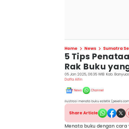
Home
News
Sumatra Se
5 Tips Penataa
Rak Buku yan
05 Jan 2025, 06:35 WIB
Kab. Banyua
Daffa Alfin
News
Channel
ilustrasi menata buku estetik (pexels.com
Share Article
Menata buku dengan cara