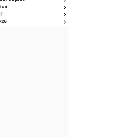
tus
FF
026