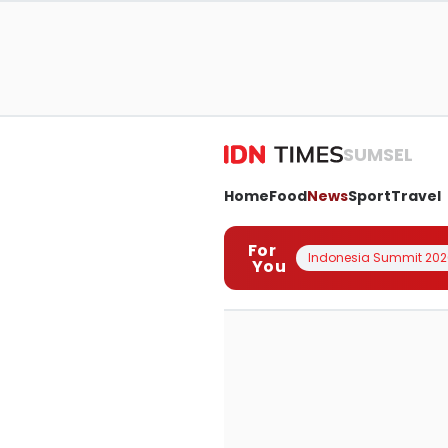
SUMSEL
Home
Food
News
Sport
Travel
For
Indonesia Summit 202
You