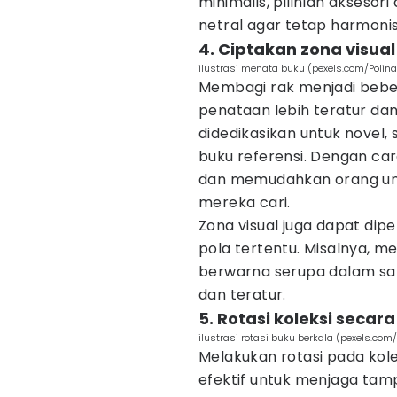
minimalis, pilihlah akseso
netral agar tetap harmoni
4. Ciptakan zona visual
ilustrasi menata buku (pexels.com/Polina 
Membagi rak menjadi bebe
penataan lebih teratur dan
didedikasikan untuk novel,
buku referensi. Dengan cara
dan memudahkan orang un
mereka cari.
Zona visual juga dapat di
pola tertentu. Misalnya, 
berwarna serupa dalam sa
dan teratur.
5. Rotasi koleksi secar
ilustrasi rotasi buku berkala (pexels.co
Melakukan rotasi pada kole
efektif untuk menjaga tamp