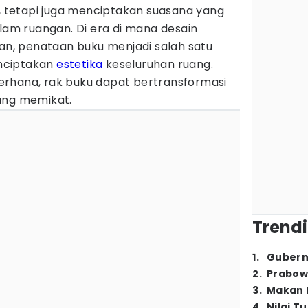
k, tetapi juga menciptakan suasana yang
alam ruangan. Di era di mana desain
kan, penataan buku menjadi salah satu
nciptakan
estetika
keseluruhan ruang.
rhana, rak buku dapat bertransformasi
ang memikat.
Trendi
1
.
Gubern
2
.
Prabow
3
.
Makan B
4
.
Nilai T