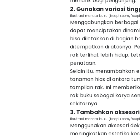
menarik bagi pengunjung.
2. Gunakan variasi tin
ilustrasi menata buku (freepik.com/freep
Menggabungkan berbagai t
dapat menciptakan dinamik
bisa diletakkan di bagian 
ditempatkan di atasnya. P
rak terlihat lebih hidup, 
penataan.
Selain itu, menambahkan el
tanaman hias di antara t
tampilan rak. Ini memberi
rak buku sebagai karya se
sekitarnya.
3. Tambahkan aksesori
ilsutrasi menata buku (freepik.com/freep
Menggunakan aksesori dek
meningkatkan estetika kes