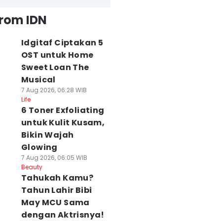
from IDN
Idgitaf Ciptakan 5
OST untuk Home
Sweet Loan The
Musical
7 Aug 2026, 06:28 WIB
Life
6 Toner Exfoliating
untuk Kulit Kusam,
Bikin Wajah
Glowing
7 Aug 2026, 06:05 WIB
Beauty
Tahukah Kamu?
Tahun Lahir Bibi
May MCU Sama
dengan Aktrisnya!