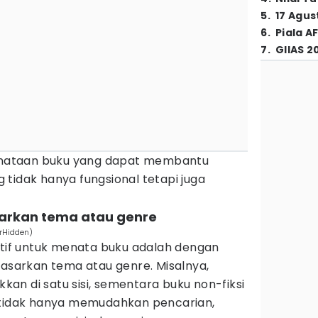
5
.
17 Agus
6
.
Piala A
7
.
GIIAS 2
penataan buku yang dapat membantu
tidak hanya fungsional tetapi juga
arkan tema atau genre
urHidden)
ktif untuk menata buku adalah dengan
arkan tema atau genre. Misalnya,
akkan di satu sisi, sementara buku non-fiksi
ni, tidak hanya memudahkan pencarian,