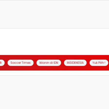
6
Soccer Times
Iklanin di IDN
INSIDENESIA
Yuk Pilih !