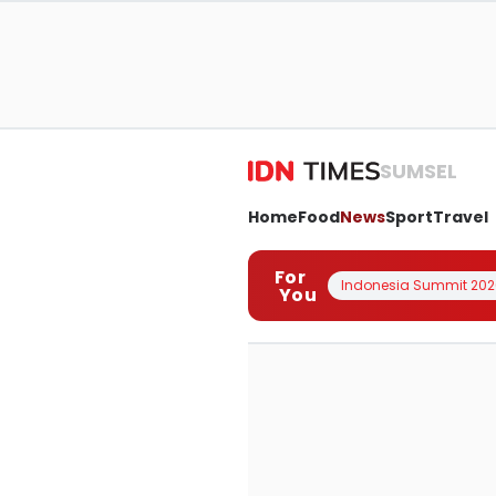
SUMSEL
Home
Food
News
Sport
Travel
For
Indonesia Summit 202
You