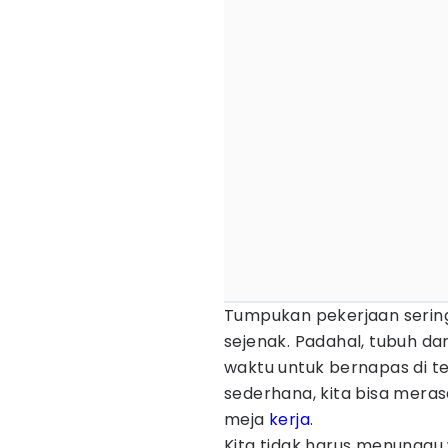
Tumpukan pekerjaan serin
sejenak. Padahal, tubuh d
waktu untuk bernapas di t
sederhana, kita bisa mera
meja
kerja
.
Kita tidak harus menunggu 