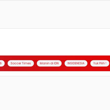
6
Soccer Times
Iklanin di IDN
INSIDENESIA
Yuk Pilih !