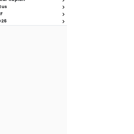
tus
FF
026