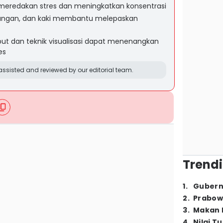
meredakan stres dan meningkatkan konsentrasi
tangan, dan kaki membantu melepaskan
t dan teknik visualisasi dapat menenangkan
es
ssisted and reviewed by our editorial team.
Trendi
1
.
Gubern
2
.
Prabow
3
.
Makan B
4
.
Nilai T