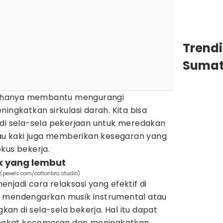
Trend
Sumat
ak hanya membantu mengurangi
ingkatkan sirkulasi darah. Kita bisa
 di sela-sela pekerjaan untuk meredakan
tau kaki juga memberikan kesegaran yang
kus bekerja.
k yang lembut
(pexels.com/cottonbro studio)
njadi cara relaksasi yang efektif di
h mendengarkan musik instrumental atau
n di sela-sela bekerja. Hal itu dapat
gkat kecemasan dan meningkatkan