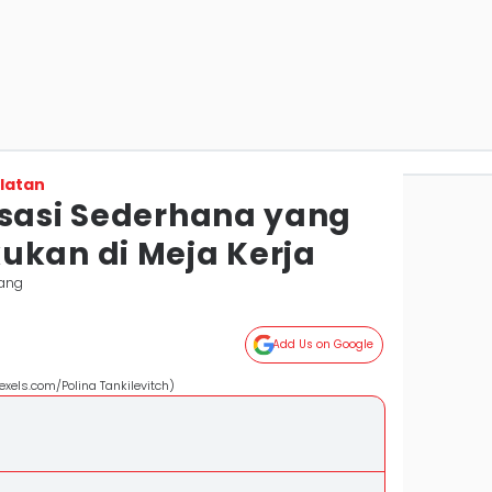
latan
ksasi Sederhana yang
ukan di Meja Kerja
ang
Add Us on Google
exels.com/Polina Tankilevitch)