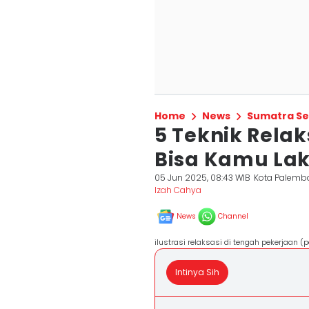
Home
News
Sumatra Se
5 Teknik Rela
Bisa Kamu Lak
05 Jun 2025, 08:43 WIB
Kota Palemb
Izah Cahya
News
Channel
ilustrasi relaksasi di tengah pekerjaan (p
Intinya Sih