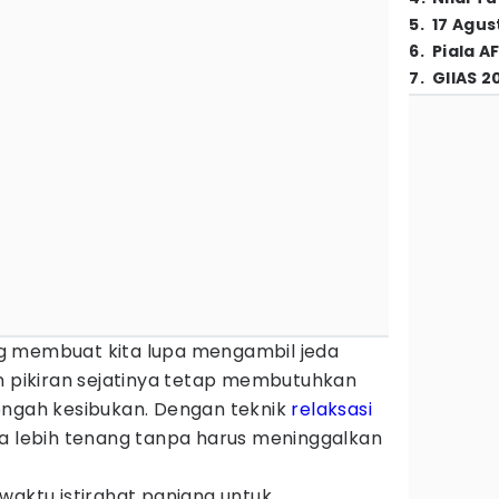
5
.
17 Agus
6
.
Piala A
7
.
GIIAS 2
g membuat kita lupa mengambil jeda
an pikiran sejatinya tetap membutuhkan
engah kesibukan. Dengan teknik
relaksasi
sa lebih tenang tanpa harus meninggalkan
waktu istirahat panjang untuk