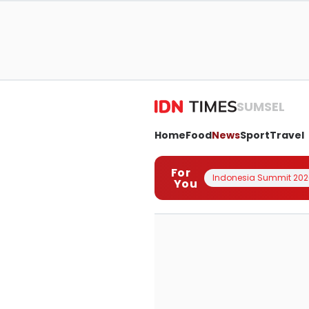
SUMSEL
Home
Food
News
Sport
Travel
For
Indonesia Summit 202
You