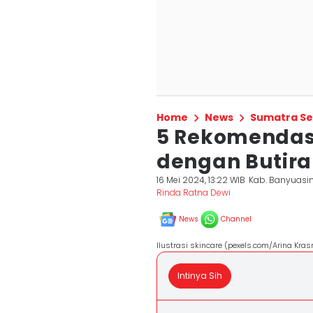
Home
News
Sumatra Se
5 Rekomendas
dengan Butira
16 Mei 2024, 13:22 WIB
Kab. Banyuasi
Rinda Ratna Dewi
News
Channel
Ilustrasi skincare (pexels.com/Arina Kras
Intinya Sih