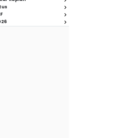
tus
FF
026