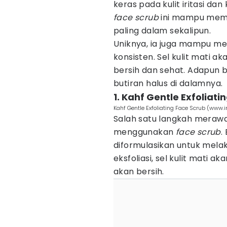
keras pada kulit iritasi dan
face scrub
ini mampu membe
paling dalam sekalipun.
Uniknya, ia juga mampu mel
konsisten. Sel kulit mati 
bersih dan sehat. Adapun
butiran halus di dalamnya.
1. Kahf Gentle Exfoliati
Kahf Gentle Exfoliating Face Scrub (www
Salah satu langkah merawat 
menggunakan
face scrub
.
diformulasikan untuk melak
eksfoliasi, sel kulit mati 
akan bersih.