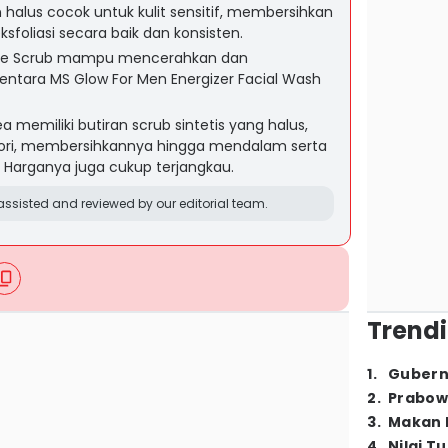
 halus cocok untuk kulit sensitif, membersihkan
ksfoliasi secara baik dan konsisten.
Face Scrub mampu mencerahkan dan
tara MS Glow For Men Energizer Facial Wash
a memiliki butiran scrub sintetis yang halus,
ori, membersihkannya hingga mendalam serta
. Harganya juga cukup terjangkau.
ssisted and reviewed by our editorial team.
Trendi
1
.
Gubern
2
.
Prabow
3
.
Makan B
4
.
Nilai T