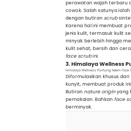
perawatan wajah terbaru d
cowok. Salah satunya ialah
dengan butiran
scrub
sinte
Karena hal ini membuat pr
jenis kulit, termasuk kulit 
minyak berlebih hingga me
kulit sehat, bersih dan ce
face scrub
ini.
3. Himalaya Wellness P
Himalaya Wellness Purifying Neem Face 
Diformulasikan khusus dar
kunyit, membuat produk in
Butiran
nature origin
yang 
pemakaian. Bahkan
face s
berminyak.