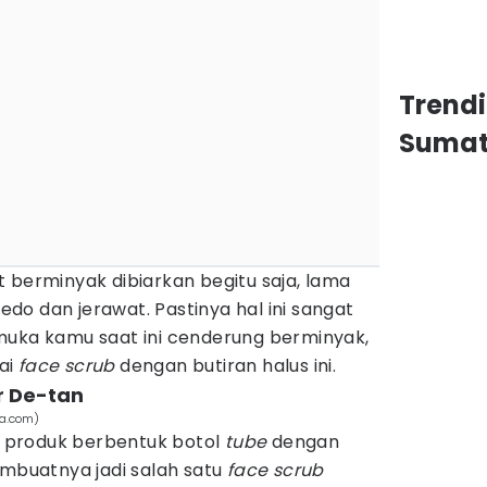
Trend
Sumat
lit berminyak dibiarkan begitu saja, lama
o dan jerawat. Pastinya hal ini sangat
ka muka kamu saat ini cenderung berminyak,
ai
face scrub
dengan butiran halus ini.
r De-tan
aa.com)
 produk berbentuk botol
tube
dengan
embuatnya jadi salah satu
face scrub