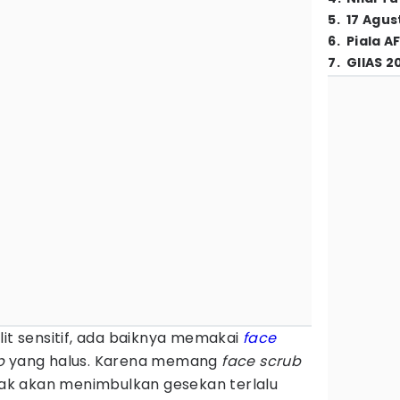
5
.
17 Agus
6
.
Piala A
7
.
GIIAS 2
lit sensitif, ada baiknya memakai
face
b
yang halus. Karena memang
face scrub
idak akan menimbulkan gesekan terlalu