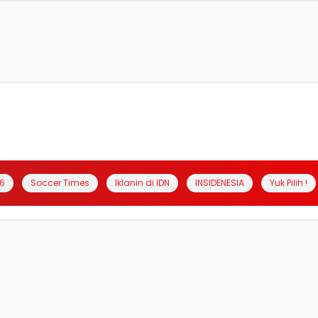
6
Soccer Times
Iklanin di IDN
INSIDENESIA
Yuk Pilih !