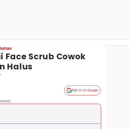
latan
i Face Scrub Cowok
n Halus
n
Add Us on Google
nikova)