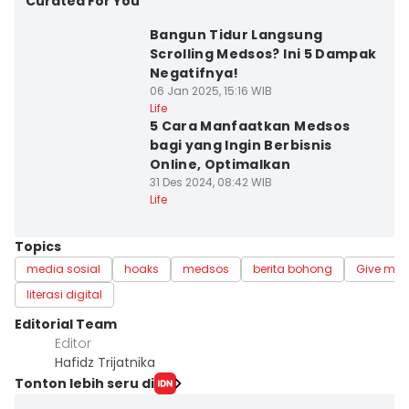
Curated For You
Bangun Tidur Langsung
Scrolling Medsos? Ini 5 Dampak
Negatifnya!
06 Jan 2025, 15:16 WIB
Life
5 Cara Manfaatkan Medsos
bagi yang Ingin Berbisnis
Online, Optimalkan
31 Des 2024, 08:42 WIB
Life
Topics
media sosial
hoaks
medsos
berita bohong
Give me P
literasi digital
Editorial Team
Editor
Hafidz Trijatnika
Tonton lebih seru di