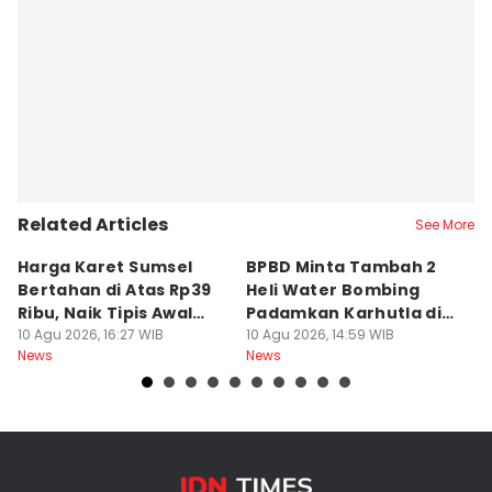
Related Articles
See More
Harga Karet Sumsel
BPBD Minta Tambah 2
D
Bertahan di Atas Rp39
Heli Water Bombing
S
Ribu, Naik Tipis Awal
Padamkan Karhutla di
P
Pekan
10 Agu 2026, 16:27 WIB
Sumsel
10 Agu 2026, 14:59 WIB
K
10
News
News
Ne