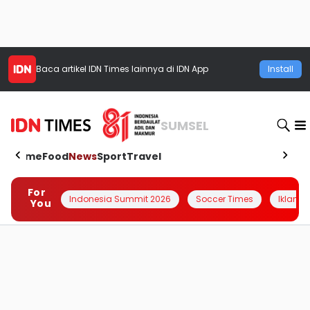
Baca artikel
IDN Times
lainnya di IDN App
Install
SUMSEL
Home
Food
News
Sport
Travel
For
Indonesia Summit 2026
Soccer Times
Iklanin 
You