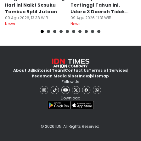
Hari Ini Naik! Sesuku
Tertinggi Tahun Ini,
D
Tembus Rp14 Jutaan
Udara 3 Daerah Tidak
K
09 Agu 2026, 13:38 WIB
Sehat
09 Agu 2026, 11:31 WIB
P
09
News
News
Ne
About Us
Editorial Team
Contact Us
Terms of Services
Pedoman Media Siber
Index
Sitemap
Follow Us
Download
© 2026 IDN. All Rights Reserved.