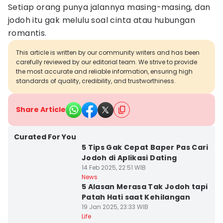
Setiap orang punya jalannya masing-masing, dan
jodoh itu gak melulu soal cinta atau hubungan
romantis.
This article is written by our community writers and has been
carefully reviewed by our editorial team. We strive to provide
the most accurate and reliable information, ensuring high
standards of quality, credibility, and trustworthiness.
Share Article
Curated For You
5 Tips Gak Cepat Baper Pas Cari
Jodoh di Aplikasi Dating
14 Feb 2025, 22:51 WIB
News
5 Alasan Merasa Tak Jodoh tapi
Patah Hati saat Kehilangan
19 Jan 2025, 23:33 WIB
Life