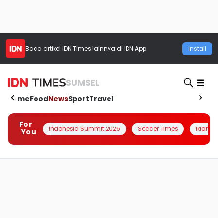
Baca artikel
IDN Times
lainnya di IDN App
Install
SUMSEL
Home
Food
News
Sport
Travel
For
Indonesia Summit 2026
Soccer Times
Iklanin 
You