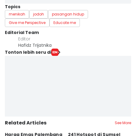
Topics
menikah
jodoh
pasangan hidup
Give me Perspective
Educate me
Editorial Team
Editor
Hafidz Trijatnika
Tonton lebih seru di
Related Articles
See More
Harga Emas Palembang
241 Hotspot di Sumsel
J